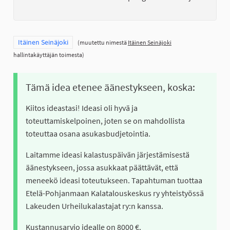
Rajaa tulokset teeman mukaan: Itäinen Seinäjoki
Itäinen Seinäjoki
(muutettu nimestä
Itäinen Seinäjoki
hallintakäyttäjän toimesta)
Tämä idea etenee äänestykseen, koska:
Kiitos ideastasi! Ideasi oli hyvä ja
toteuttamiskelpoinen, joten se on mahdollista
toteuttaa osana asukasbudjetointia.
Laitamme ideasi kalastuspäivän järjestämisestä
äänestykseen, jossa asukkaat päättävät, että
meneekö ideasi toteutukseen. Tapahtuman tuottaa
Etelä-Pohjanmaan Kalatalouskeskus ry yhteistyössä
Lakeuden Urheilukalastajat ry:n kanssa.
Kustannusarvio idealle on 8000 €.