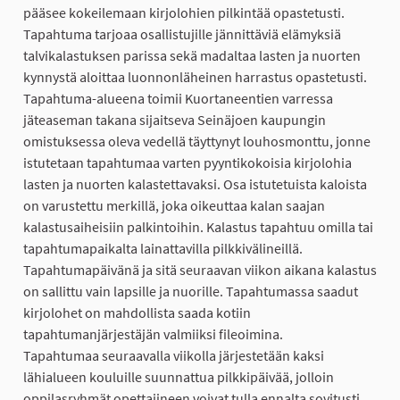
pääsee kokeilemaan kirjolohien pilkintää opastetusti.
Tapahtuma tarjoaa osallistujille jännittäviä elämyksiä
talvikalastuksen parissa sekä madaltaa lasten ja nuorten
kynnystä aloittaa luonnonläheinen harrastus opastetusti.
Tapahtuma-alueena toimii Kuortaneentien varressa
jäteaseman takana sijaitseva Seinäjoen kaupungin
omistuksessa oleva vedellä täyttynyt louhosmonttu, jonne
istutetaan tapahtumaa varten pyyntikokoisia kirjolohia
lasten ja nuorten kalastettavaksi. Osa istutetuista kaloista
on varustettu merkillä, joka oikeuttaa kalan saajan
kalastusaiheisiin palkintoihin. Kalastus tapahtuu omilla tai
tapahtumapaikalta lainattavilla pilkkivälineillä.
Tapahtumapäivänä ja sitä seuraavan viikon aikana kalastus
on sallittu vain lapsille ja nuorille. Tapahtumassa saadut
kirjolohet on mahdollista saada kotiin
tapahtumanjärjestäjän valmiiksi fileoimina.
Tapahtumaa seuraavalla viikolla järjestetään kaksi
lähialueen kouluille suunnattua pilkkipäivää, jolloin
oppilasryhmät opettajineen voivat tulla ennalta sovitusti