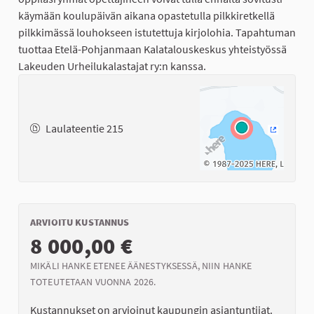
käymään koulupäivän aikana opastetulla pilkkiretkellä
pilkkimässä louhokseen istutettuja kirjolohia. Tapahtuman
tuottaa Etelä-Pohjanmaan Kalatalouskeskus yhteistyössä
Lakeuden Urheilukalastajat ry:n kanssa.
Laulateentie 215
(Ulkoinen
ARVIOITU KUSTANNUS
8 000,00 €
MIKÄLI HANKE ETENEE ÄÄNESTYKSESSÄ, NIIN HANKE
TOTEUTETAAN VUONNA 2026.
Kustannukset on arvioinut kaupungin asiantuntijat.