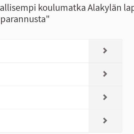
llisempi koulumatka Alakylän lap
a parannusta"