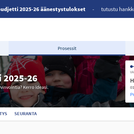
udjetti 2025-26 äänestystulokset
-
tutustu hankk
Prosessit
VA
i 2025-26
H
yvinvointia? Kerro ideasi.
01
P
TYS
SEURANTA