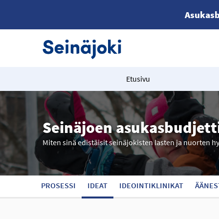
Asukasb
Etusivu
Seinäjoen asukasbudjett
Miten sinä edistäisit seinäjokisten lasten ja nuorten h
PROSESSI
IDEAT
IDEOINTIKLINIKAT
ÄÄNES