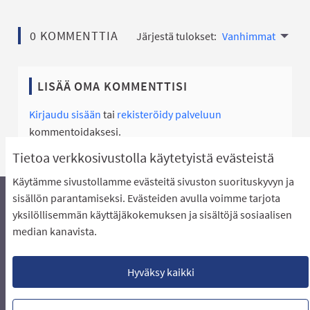
0 KOMMENTTIA
Järjestä tulokset:
Vanhimmat
LISÄÄ OMA KOMMENTTISI
Kirjaudu sisään
tai
rekisteröidy palveluun
kommentoidaksesi.
Tietoa verkkosivustolla käytetyistä evästeistä
Käytämme sivustollamme evästeitä sivuston suorituskyvyn ja
sisällön parantamiseksi. Evästeiden avulla voimme tarjota
yksilöllisemmän käyttäjäkokemuksen ja sisältöjä sosiaalisen
Äänestyksen pikaohjeet
Usein kysytyt kysymykset
median kanavista.
Näin äänestät Asukasbudjetissa
Yhteystiedot
Aluerajaukset ja budjetin jakautuminen alueille
Käyttöehdot asukkaille
Lataa avoimet datatiedostot
Hyväksy kaikki
Evästeasetukset