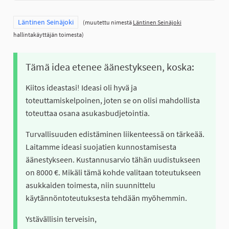
Rajaa tulokset teeman mukaan: Läntinen Seinäjoki
Läntinen Seinäjoki
(muutettu nimestä
Läntinen Seinäjoki
hallintakäyttäjän toimesta)
Tämä idea etenee äänestykseen, koska:
Kiitos ideastasi! Ideasi oli hyvä ja
toteuttamiskelpoinen, joten se on olisi mahdollista
toteuttaa osana asukasbudjetointia.
Turvallisuuden edistäminen liikenteessä on tärkeää.
Laitamme ideasi suojatien kunnostamisesta
äänestykseen. Kustannusarvio tähän uudistukseen
on 8000 €. Mikäli tämä kohde valitaan toteutukseen
asukkaiden toimesta, niin suunnittelu
käytännöntoteutuksesta tehdään myöhemmin.
Ystävällisin terveisin,