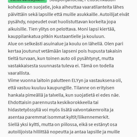
kohdalla on suojatie, joka aiheuttaa vaaratilanteita lähes
päivittäin sekä lapsille että muille asukkaille. Autoilijat eivät
pysähdy, nopeudet ovat huolistuttavan korkeita jopa
aikuisille. Tien ylitys on pelottava. Moni lapsi kiertää,
kauppilankatua pitkin Kustaantielle ja kouluun.
Alue on selkeästi asuinalue ja koulu on lähellä. Olen pari
kertaa joutunut vetämään lapseni pois hupusta takaisin
tieltä turvaan, kun toinen auto oli pysähtynyt, mutta
vastakkaisesta suunnasta tuleva ei. Tämä on todella
vaarallista.
Viime vuonna laitoin palutteen ELYyn ja vastauksena oli,
että vastuu kuuluu kaupungille. Tilanne on erityisen
hankala pimeällä ja talvella, kun suojatietä ei edes näe.
Ehdottaisin parennusta keskikorokkeella tai
hidastetyössyllä voi myös lisätä valvontakemroita ja
asentaa paremmat isommat kyltit/liikennemerkit.
Siellä yksi kyltti, mutta on piilossa, eikä se estänyt osa
autoilijoista hillittää nopeutta ja antaa lapsille ja muille