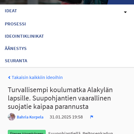
IDEAT
PROSESSI
IDEOINTIKLINIKAT
ÄÄNESTYS
SEURANTA
Takaisin kaikkiin ideoihin
Turvallisempi koulumatka Alakylän
lapsille. Suupohjantien vaarallinen
suojatie kaipaa parannusta
31.01.2025 19:58
Bahria Korpela
Ilmoita
Suupohjantiellä, Peltosenkadun
Etenee äänestykseen