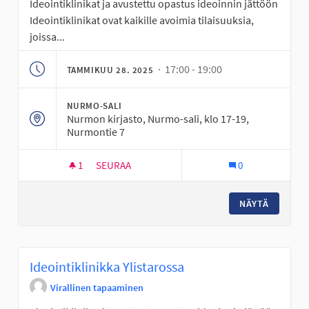
Ideointiklinikat ja avustettu opastus ideoinnin jättöön
Ideointiklinikat ovat kaikille avoimia tilaisuuksia,
joissa...
· 17:00 - 19:00
TAMMIKUU 28. 2025
NURMO-SALI
Nurmon kirjasto, Nurmo-sali, klo 17-19,
Nurmontie 7
1
1 SEURAAJA
SEURAA
0
IDEOINTIKLINIKKA NURMOSSA
NÄYTÄ
Ideointiklinikka Ylistarossa
Virallinen tapaaminen