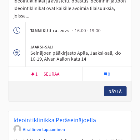
Ideointiklinikat ja avustettu opastus ideoinnin jättöön
Ideointiklinikat ovat kaikille avoimia tilaisuuksia,
joissa...
· 16:00 - 19:00
TAMMIKUU 14. 2025
JAAKSI-SALI
Seinäjoen pääkirjasto Apila, Jaaksi-sali, klo
16-19, Alvan Aallon katu 14
1
1 SEURAAJA
SEURAA
0
IDEOINTIKLINIKKA PÄÄKIRJASTO APILASSA
NÄYTÄ
Ideointiklinikka Peräseinäjoella
Virallinen tapaaminen