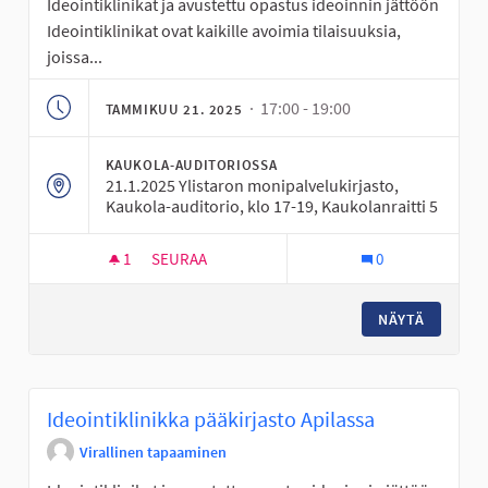
Ideointiklinikat ja avustettu opastus ideoinnin jättöön
Ideointiklinikat ovat kaikille avoimia tilaisuuksia,
joissa...
· 17:00 - 19:00
TAMMIKUU 21. 2025
KAUKOLA-AUDITORIOSSA
21.1.2025 Ylistaron monipalvelukirjasto,
Kaukola-auditorio, klo 17-19, Kaukolanraitti 5
1
1 SEURAAJA
SEURAA
0
IDEOINTIKLINIKKA YLISTAROSSA
NÄYTÄ
Ideointiklinikka pääkirjasto Apilassa
Virallinen tapaaminen