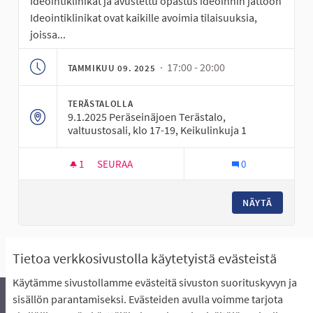
Ideointiklinikat ja avustettu opastus ideoinnin jättöön
Ideointiklinikat ovat kaikille avoimia tilaisuuksia,
joissa...
· 17:00 - 20:00
TAMMIKUU 09. 2025
TERÄSTALOLLA
9.1.2025 Peräseinäjoen Terästalo,
valtuustosali, klo 17-19, Keikulinkuja 1
1
1 SEURAAJA
SEURAA
0
IDEOINTIKLINIKKA PERÄSEINÄJOELLA
NÄYTÄ
Näytä kaikki peruutetut tapaamiset
Tietoa verkkosivustolla käytetyistä evästeistä
Käytämme sivustollamme evästeitä sivuston suorituskyvyn ja
sisällön parantamiseksi. Evästeiden avulla voimme tarjota