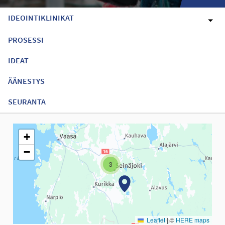
IDEOINTIKLINIKAT
PROSESSI
IDEAT
ÄÄNESTYS
SEURANTA
Seuraavassa elementissä on kartta, joka esittää tämän sivun tiet
+
−
3
Leaflet
|
©
HERE maps