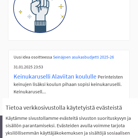
Uusi idea osoitteessa
Seinäjoen asukasbudjetti 2025-26
31.01.2025 23:53
Keinukaruselli Alaviitan koululle
Perinteisten
keinujen lisäksi koulun pihaan sopisi keinukaruselli.
Keinukarusell...
Tietoa verkkosivustolla käytetyistä evästeistä
Käytämme sivustollamme evästeitä sivuston suorituskyvyn ja
sisällön parantamiseksi. Evästeiden avulla voimme tarjota
yksilöllisemmän käyttäjäkokemuksen ja sisältöjä sosiaalisen
Äänestyksen pikaohjeet
Usein kysytyt kysymykset