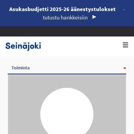
Asukasbudjetti 2025-26 äänestystulokset
-
tutustu hankkeisiin
Toiminta
Kunniamerkit
Seurattavat
Seuraajat
Ryhmät