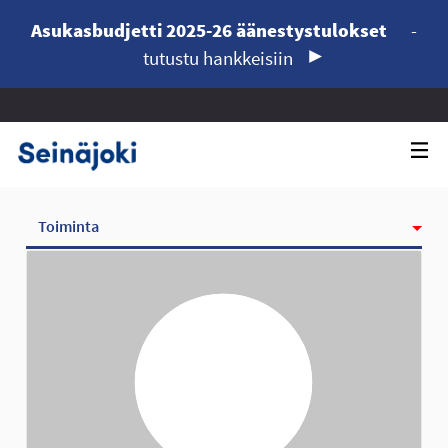
Asukasbudjetti 2025-26 äänestystulokset
-
tutustu hankkeisiin
Toiminta
Kunniamerkit
Seurattavat
Seuraajat
Ryhmät