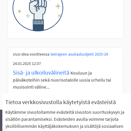
Uusi idea osoitteessa
Seinäjoen asukasbudjetti 2025-26
24.01.2025 12:37
Sisä- ja ulkoiluvälineitä
Kouluun ja
päiväkoteihin sekä nuorisotalolle uusia urheilu tai
musisointi väline...
Tietoa verkkosivustolla käytetyistä evästeistä
Käytämme sivustollamme evästeitä sivuston suorituskyvyn ja
sisällön parantamiseksi. Evästeiden avulla voimme tarjota
yksilöllisemmän käyttäjäkokemuksen ja sisältöjä sosiaalisen
Äänestyksen pikaohjeet
Usein kysytyt kysymykset