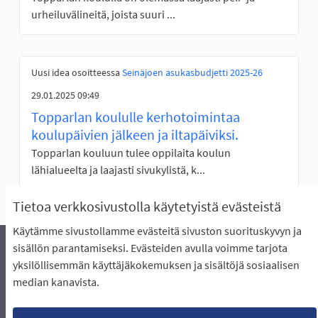
urheiluvälineitä, joista suuri ...
Uusi idea osoitteessa
Seinäjoen asukasbudjetti 2025-26
29.01.2025 09:49
Topparlan koululle kerhotoimintaa
koulupäivien jälkeen ja iltapäiviksi.
Topparlan kouluun tulee oppilaita koulun
lähialueelta ja laajasti sivukylistä, k...
Tietoa verkkosivustolla käytetyistä evästeistä
Käytämme sivustollamme evästeitä sivuston suorituskyvyn ja
sisällön parantamiseksi. Evästeiden avulla voimme tarjota
yksilöllisemmän käyttäjäkokemuksen ja sisältöjä sosiaalisen
Äänestyksen pikaohjeet
Usein kysytyt kysymykset
median kanavista.
Näin äänestät Asukasbudjetissa
Yhteystiedot
Aluerajaukset ja budjetin jakautuminen alueille