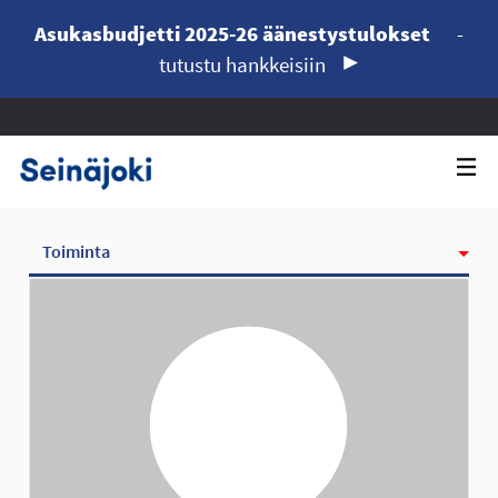
Asukasbudjetti 2025-26 äänestystulokset
-
tutustu hankkeisiin
Toiminta
Kunniamerkit
Seurattavat
Seuraajat
Ryhmät