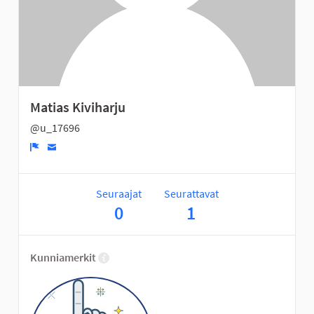
Matias Kiviharju
@u_17696
Ilmoita
Seuraajat
Seurattavat
0
1
Kunniamerkit