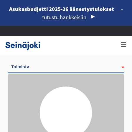
Asukasbudjetti 2025-26 äänestystulokset
-
tutustu hankkeisiin
Toiminta
Kunniamerkit
Seurattavat
Seuraajat
Ryhmät