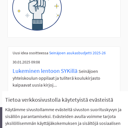
Uusi idea osoitteessa
Seinäjoen asukasbudjetti 2025-26
30.01.2025 09:08
Lukeminen lentoon SYKillä
Seinäjoen
yhteiskoulun oppilaat ja tuliterä koulukirjasto
kaipaavat uusia kirjoj...
Tietoa verkkosivustolla käytetyistä evästeistä
Käytämme sivustollamme evästeitä sivuston suorituskyvyn ja
sisällön parantamiseksi. Evästeiden avulla voimme tarjota
yksilöllisemmän käyttäjäkokemuksen ja sisältöjä sosiaalisen
Äänestyksen pikaohjeet
Usein kysytyt kysymykset