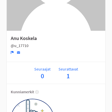
Anu Koskela
@u_17710
Ilmoita
Seuraajat
Seurattavat
0
1
Kunniamerkit