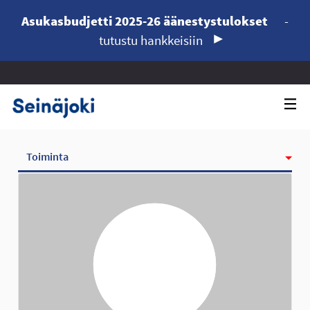
Asukasbudjetti 2025-26 äänestystulokset
-
tutustu hankkeisiin
Toiminta
Kunniamerkit
Seurattavat
Seuraajat
Ryhmät