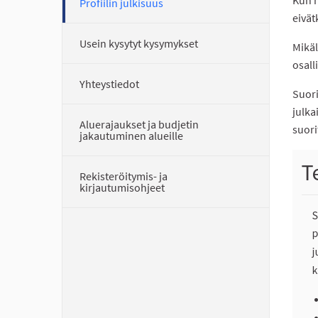
Profiilin julkisuus
eivät
Usein kysytyt kysymykset
Mikäl
osall
Yhteystiedot
Suori
julka
Aluerajaukset ja budjetin
suori
jakautuminen alueille
Rekisteröitymis- ja
kirjautumisohjeet