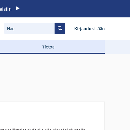
eisiin
Hae
Kirjaudu sisään
Tietoa
ut osallistujat eivät siis näe nimeäsi alustalla