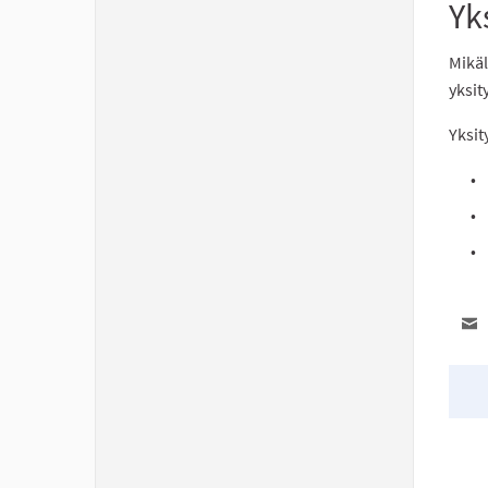
Yk
Mikäl
yksit
Yksit