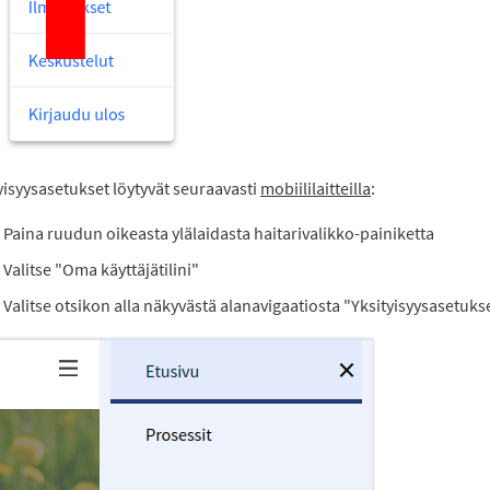
yisyysasetukset löytyvät seuraavasti
mobiililaitteilla
:
Paina ruudun oikeasta ylälaidasta haitarivalikko-painiketta
Valitse "Oma käyttäjätilini"
Valitse otsikon alla näkyvästä alanavigaatiosta "Yksityisyysasetuks