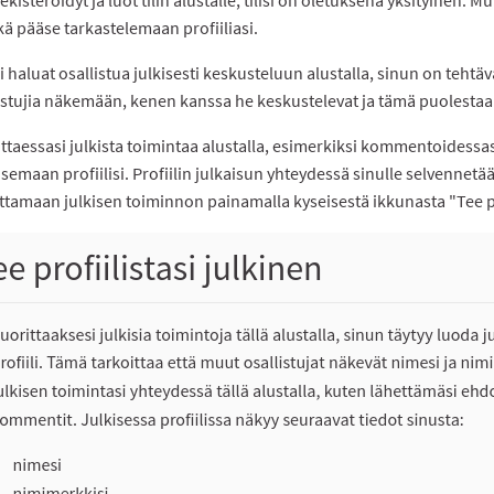
kä pääse tarkastelemaan profiiliasi.
i haluat osallistua julkisesti keskusteluun alustalla, sinun on tehtävä
istujia näkemään, kenen kanssa he keskustelevat ja tämä puolestaa
ttaessasi julkista toimintaa alustalla, esimerkiksi kommentoidessas
isemaan profiilisi. Profiilin julkaisun yhteydessä sinulle selvennetää
ttamaan julkisen toiminnon painamalla kyseisestä ikkunasta "Tee pro