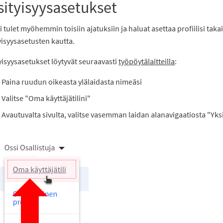
sityisyysasetukset
i tulet myöhemmin toisiin ajatuksiin ja haluat asettaa profiilisi takai
yisyysasetusten kautta.
yisyysasetukset löytyvät seuraavasti
työpöytälaitteilla
:
Paina ruudun oikeasta ylälaidasta nimeäsi
Valitse "Oma käyttäjätilini"
Avautuvalta sivulta, valitse vasemman laidan alanavigaatiosta "Yks