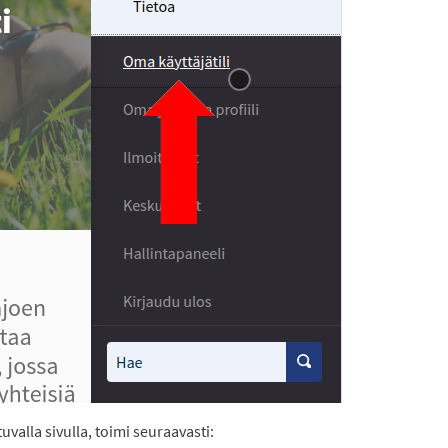
uvalla sivulla, toimi seuraavasti: