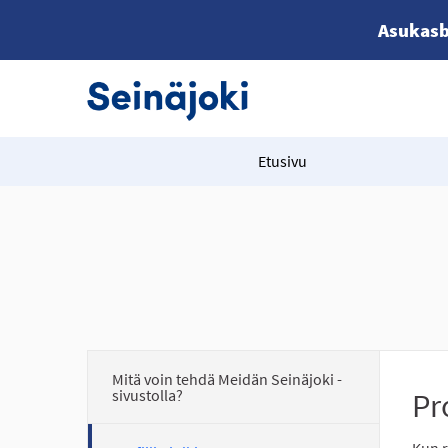
Asukasb
Etusivu
Mitä voin tehdä Meidän Seinäjoki -
sivustolla?
Pro
Kun r