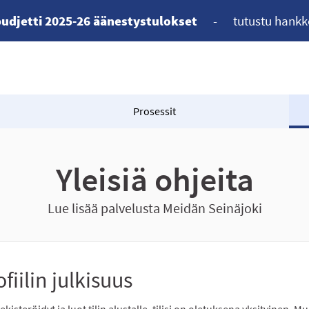
udjetti 2025-26 äänestystulokset
-
tutustu hankk
Prosessit
Yleisiä ohjeita
Lue lisää palvelusta Meidän Seinäjoki
fiilin julkisuus
ekisteröidyt ja luot tilin alustalle, tilisi on oletuksena yksityinen. Mu