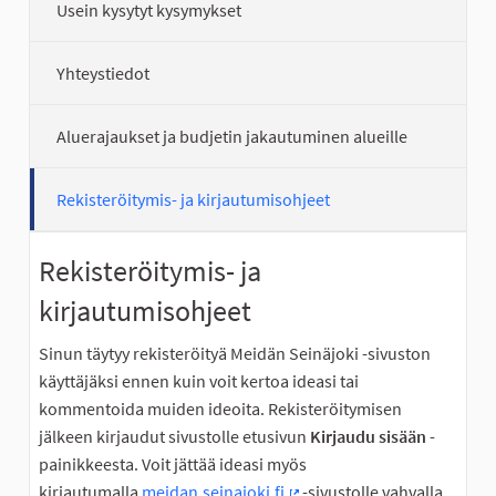
Usein kysytyt kysymykset
Yhteystiedot
Aluerajaukset ja budjetin jakautuminen alueille
Rekisteröitymis- ja kirjautumisohjeet
Rekisteröitymis- ja
kirjautumisohjeet
Sinun täytyy rekisteröityä Meidän Seinäjoki -sivuston
käyttäjäksi ennen kuin voit kertoa ideasi tai
kommentoida muiden ideoita. Rekisteröitymisen
jälkeen kirjaudut sivustolle etusivun
Kirjaudu sisään
-
painikkeesta. Voit jättää ideasi myös
kirjautumalla
meidan.seinajoki.fi
-sivustolle vahvalla