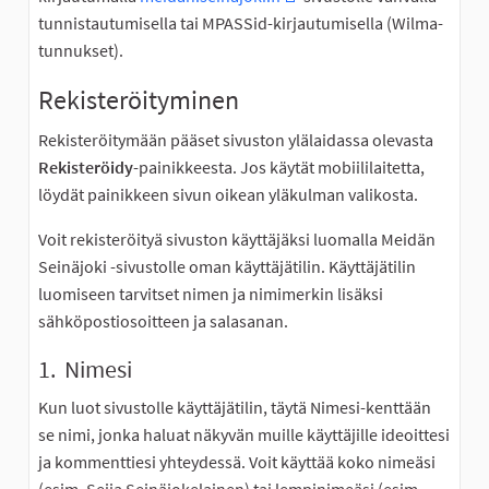
(Ulkoinen linkki)
tunnistautumisella tai MPASSid-kirjautumisella (Wilma-
tunnukset).
Rekisteröityminen
Rekisteröitymään pääset sivuston ylälaidassa olevasta
Rekisteröidy
-painikkeesta. Jos käytät mobiililaitetta,
löydät painikkeen sivun oikean yläkulman valikosta.
Voit rekisteröityä sivuston käyttäjäksi luomalla Meidän
Seinäjoki -sivustolle oman käyttäjätilin. Käyttäjätilin
luomiseen tarvitset nimen ja nimimerkin lisäksi
sähköpostiosoitteen ja salasanan.
1. Nimesi
Kun luot sivustolle käyttäjätilin, täytä Nimesi-kenttään
se nimi, jonka haluat näkyvän muille käyttäjille ideoittesi
ja kommenttiesi yhteydessä. Voit käyttää koko nimeäsi