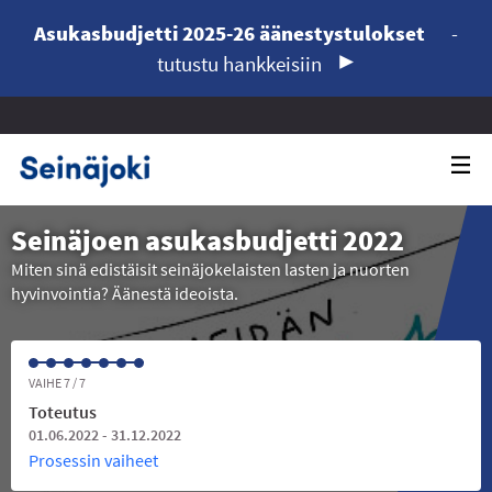
Asukasbudjetti 2025-26 äänestystulokset
-
tutustu hankkeisiin
Seinäjoen asukasbudjetti 2022
Miten sinä edistäisit seinäjokelaisten lasten ja nuorten
hyvinvointia? Äänestä ideoista.
VAIHE 7 / 7
Toteutus
01.06.2022 - 31.12.2022
Prosessin vaiheet