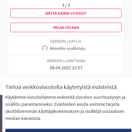
3 / 3
NÄYTÄ KAIKKI VERSIOT
PALAA IDEAAN
VERSION LAATIJA
Nimetön osallistuja
VERSION LUONTIAIKA
08.04.2022 12:57
Tietoa verkkosivustolla käytetyistä evästeistä
Käytämme sivustollamme evästeitä sivuston suorituskyvyn ja
sisällön parantamiseksi. Evästeiden avulla voimme tarjota
yksilöllisemmän käyttäjäkokemuksen ja sisältöjä sosiaalisen
Äänestyksen pikaohjeet
Usein kysytyt kysymykset
median kanavista.
Näin äänestät Asukasbudjetissa
Yhteystiedot
Aluerajaukset ja budjetin jakautuminen alueille