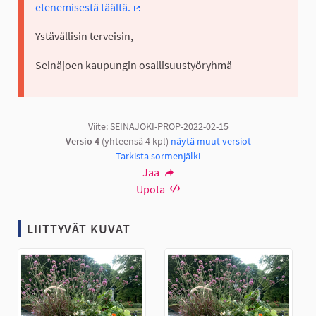
etenemisestä täältä.
(Ulkoinen linkki)
Ystävällisin terveisin,
Seinäjoen kaupungin osallisuustyöryhmä
Viite: SEINAJOKI-PROP-2022-02-15
Versio 4
(yhteensä 4 kpl)
näytä muut versiot
Tarkista sormenjälki
Jaa
Upota
LIITTYVÄT KUVAT