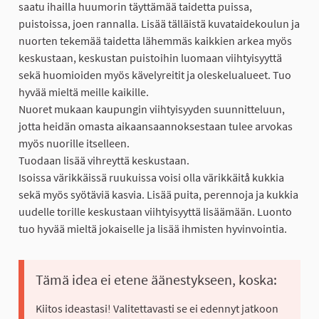
saatu ihailla huumorin täyttämää taidetta puissa,
puistoissa, joen rannalla. Lisää tälläistä kuvataidekoulun ja
nuorten tekemää taidetta lähemmäs kaikkien arkea myös
keskustaan, keskustan puistoihin luomaan viihtyisyyttä
sekä huomioiden myös kävelyreitit ja oleskelualueet. Tuo
hyvää mieltä meille kaikille.
Nuoret mukaan kaupungin viihtyisyyden suunnitteluun,
jotta heidän omasta aikaansaannoksestaan tulee arvokas
myös nuorille itselleen.
Tuodaan lisää vihreyttä keskustaan.
Isoissa värikkäissä ruukuissa voisi olla värikkäitå kukkia
sekä myös syötäviä kasvia. Lisää puita, perennoja ja kukkia
uudelle torille keskustaan viihtyisyyttä lisäämään. Luonto
tuo hyvää mieltä jokaiselle ja lisää ihmisten hyvinvointia.
Tämä idea ei etene äänestykseen, koska:
Kiitos ideastasi! Valitettavasti se ei edennyt jatkoon