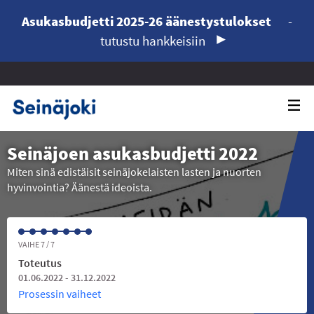
Asukasbudjetti 2025-26 äänestystulokset
-
tutustu hankkeisiin
Seinäjoen asukasbudjetti 2022
Miten sinä edistäisit seinäjokelaisten lasten ja nuorten
hyvinvointia? Äänestä ideoista.
VAIHE 7 / 7
Toteutus
01.06.2022 - 31.12.2022
Prosessin vaiheet