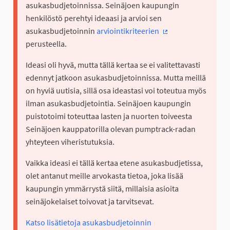
asukasbudjetoinnissa. Seinäjoen kaupungin
henkilöstö perehtyi ideaasi ja arvioi sen
asukasbudjetoinnin
arviointikriteerien
(Ulkoinen linkki)
perusteella.
Ideasi oli hyvä, mutta tällä kertaa se ei valitettavasti
edennyt jatkoon asukasbudjetoinnissa. Mutta meillä
on hyviä uutisia, sillä osa ideastasi voi toteutua myös
ilman asukasbudjetointia. Seinäjoen kaupungin
puistotoimi toteuttaa lasten ja nuorten toiveesta
Seinäjoen kauppatorilla olevan pumptrack-radan
yhteyteen viheristutuksia.
Vaikka ideasi ei tällä kertaa etene asukasbudjetissa,
olet antanut meille arvokasta tietoa, joka lisää
kaupungin ymmärrystä siitä, millaisia asioita
seinäjokelaiset toivovat ja tarvitsevat.
Katso lisätietoja asukasbudjetoinnin