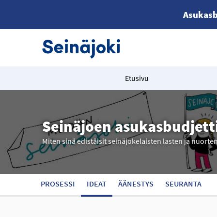
Asukasb
Etusivu
Seinäjoen asukasbudjett
Miten sinä edistäisit seinäjokelaisten lasten ja nuorte
PROSESSI
IDEAT
ÄÄNESTYS
SEURANTA