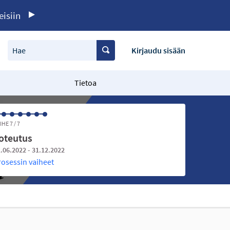
eisiin
Hae
Kirjaudu sisään
Tietoa
IHE 7 / 7
oteutus
.06.2022 - 31.12.2022
rosessin vaiheet