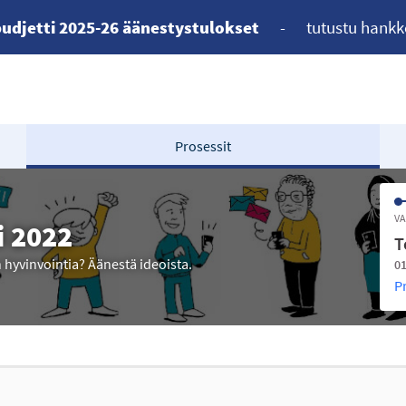
udjetti 2025-26 äänestystulokset
-
tutustu hankk
Prosessit
VA
i 2022
T
n hyvinvointia? Äänestä ideoista.
01
P