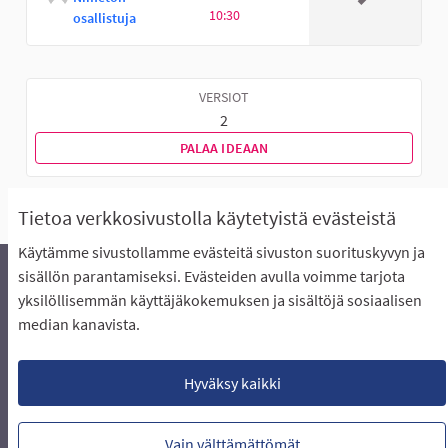
10:30
osallistuja
VERSIOT
2
PALAA IDEAAN
Tietoa verkkosivustolla käytetyistä evästeistä
Käytämme sivustollamme evästeitä sivuston suorituskyvyn ja
sisällön parantamiseksi. Evästeiden avulla voimme tarjota
yksilöllisemmän käyttäjäkokemuksen ja sisältöjä sosiaalisen
Äänestyksen pikaohjeet
Usein kysytyt kysymykset
median kanavista.
Näin äänestät Asukasbudjetissa
Yhteystiedot
Aluerajaukset ja budjetin jakautuminen alueille
Käyttöehdot asukkaille
Lataa avoimet datatiedostot
Hyväksy kaikki
Evästeasetukset
Vain välttämättömät