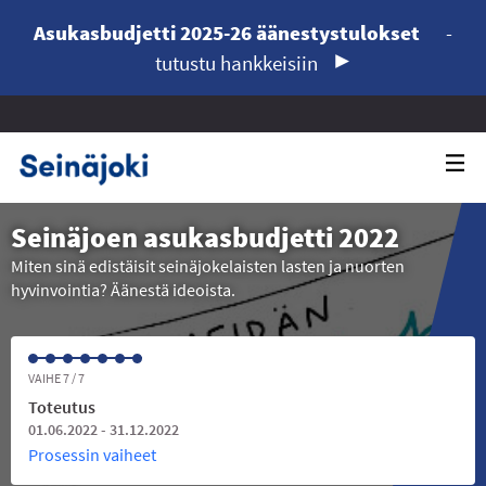
Asukasbudjetti 2025-26 äänestystulokset
-
tutustu hankkeisiin
Seinäjoen asukasbudjetti 2022
Miten sinä edistäisit seinäjokelaisten lasten ja nuorten
hyvinvointia? Äänestä ideoista.
VAIHE 7 / 7
Toteutus
01.06.2022 - 31.12.2022
Prosessin vaiheet