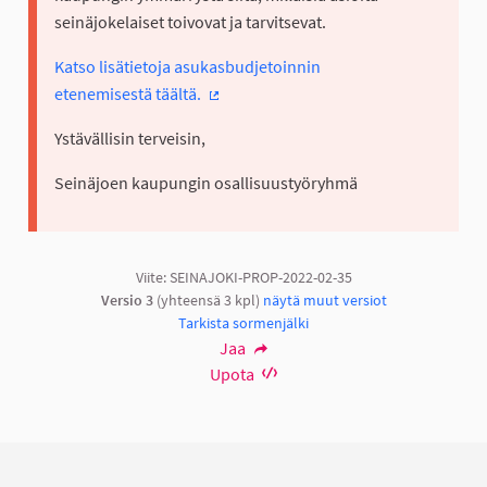
seinäjokelaiset toivovat ja tarvitsevat.
Katso lisätietoja asukasbudjetoinnin
etenemisestä täältä.
(Ulkoinen linkki)
Ystävällisin terveisin,
Seinäjoen kaupungin osallisuustyöryhmä
Viite: SEINAJOKI-PROP-2022-02-35
Versio 3
(yhteensä 3 kpl)
näytä muut versiot
Tarkista sormenjälki
Jaa
Upota