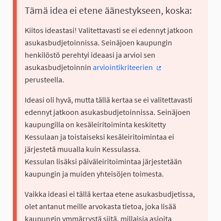
Tämä idea ei etene äänestykseen, koska:
Kiitos ideastasi! Valitettavasti se ei edennyt jatkoon
asukasbudjetoinnissa. Seinäjoen kaupungin
henkilöstö perehtyi ideaasi ja arvioi sen
asukasbudjetoinnin
arviointikriteerien
(Ulkoinen linkki)
perusteella.
Ideasi oli hyvä, mutta tällä kertaa se ei valitettavasti
edennyt jatkoon asukasbudjetoinnissa. Seinäjoen
kaupungilla on kesäleiritoiminta keskitetty
Kessulaan ja toistaiseksi kesäleiritoimintaa ei
järjestetä muualla kuin Kessulassa.
Kessulan lisäksi päiväleiritoimintaa järjestetään
kaupungin ja muiden yhteisöjen toimesta.
Vaikka ideasi ei tällä kertaa etene asukasbudjetissa,
olet antanut meille arvokasta tietoa, joka lisää
kaupungin ymmärrystä siitä, millaisia asioita