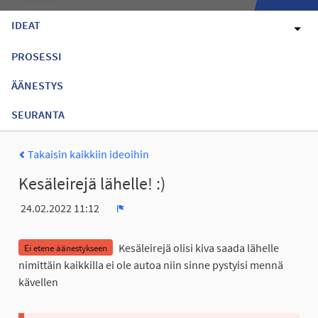
IDEAT
PROSESSI
ÄÄNESTYS
SEURANTA
Takaisin kaikkiin ideoihin
Kesäleirejä lähelle! :)
24.02.2022 11:12
Ilmoita
Kesäleirejä olisi kiva saada lähelle
Ei etene äänestykseen
nimittäin kaikkilla ei ole autoa niin sinne pystyisi mennä
kävellen