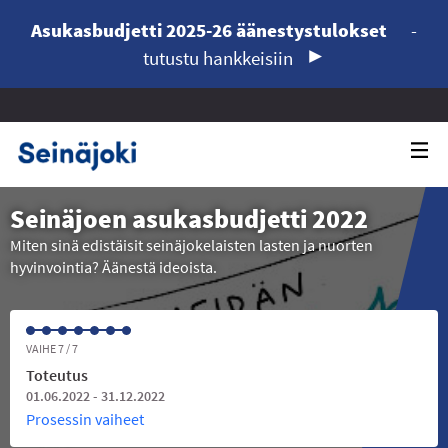
Asukasbudjetti 2025-26 äänestystulokset
-
tutustu hankkeisiin
Seinäjoen asukasbudjetti 2022
Miten sinä edistäisit seinäjokelaisten lasten ja nuorten
hyvinvointia? Äänestä ideoista.
VAIHE 7 / 7
Toteutus
01.06.2022 - 31.12.2022
Prosessin vaiheet