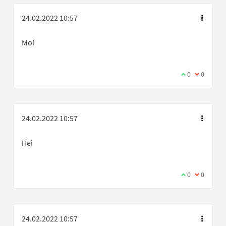
24.02.2022 10:57
Moi
Olen samaa mi
0
Olen eri 
0
24.02.2022 10:57
Hei
Olen samaa mi
0
Olen eri 
0
24.02.2022 10:57