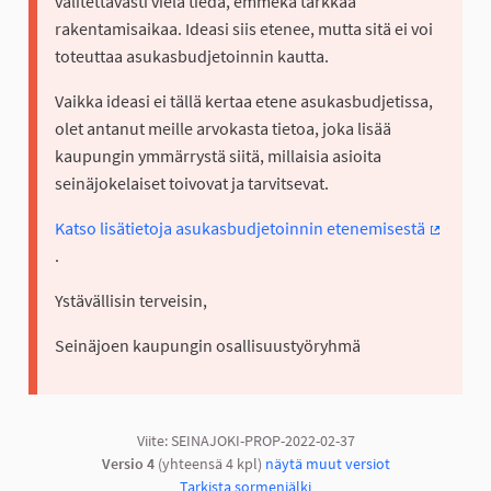
valitettavasti vielä tiedä, emmekä tarkkaa
rakentamisaikaa. Ideasi siis etenee, mutta sitä ei voi
toteuttaa asukasbudjetoinnin kautta.
Vaikka ideasi ei tällä kertaa etene asukasbudjetissa,
olet antanut meille arvokasta tietoa, joka lisää
kaupungin ymmärrystä siitä, millaisia asioita
seinäjokelaiset toivovat ja tarvitsevat.
Katso lisätietoja asukasbudjetoinnin etenemisestä
(Ulkoine
.
Ystävällisin terveisin,
Seinäjoen kaupungin osallisuustyöryhmä
Viite: SEINAJOKI-PROP-2022-02-37
Versio 4
(yhteensä 4 kpl)
näytä muut versiot
Tarkista sormenjälki