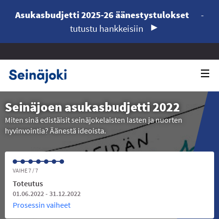
Asukasbudjetti 2025-26 äänestystulokset
-
tutustu hankkeisiin
Seinäjoen asukasbudjetti 2022
Miten sinä edistäisit seinäjokelaisten lasten ja nuorten
hyvinvointia? Äänestä ideoista.
VAIHE 7 / 7
Toteutus
01.06.2022 - 31.12.2022
Prosessin vaiheet