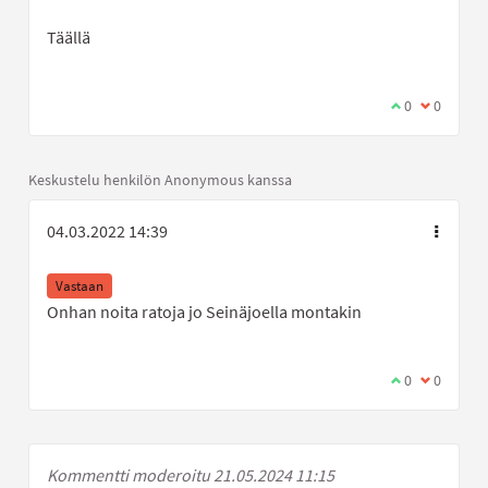
Täällä
Olen samaa mi
0
Olen eri 
0
Keskustelu henkilön Anonymous kanssa
04.03.2022 14:39
Vastaan
Onhan noita ratoja jo Seinäjoella montakin
Olen samaa mi
0
Olen eri 
0
Kommentti moderoitu 21.05.2024 11:15