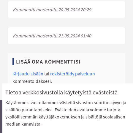
Kommentti moderoitu 20.05.2024 20:29
Kommentti moderoitu 21.05.2024 01:40
LISÄÄ OMA KOMMENTTISI
Kirjaudu sisään
tai
rekisteröidy palveluun
kommentoidaksesi.
Tietoa verkkosivustolla käytetyistä evästeistä
Käytämme sivustollamme evästeitä sivuston suorituskyvyn ja
sisällön parantamiseksi. Evästeiden avulla voimme tarjota
yksilöllisemmän käyttäjäkokemuksen ja sisältöjä sosiaalisen
Äänestyksen pikaohjeet
Usein kysytyt kysymykset
median kanavista.
Näin äänestät Asukasbudjetissa
Yhteystiedot
Aluerajaukset ja budjetin jakautuminen alueille