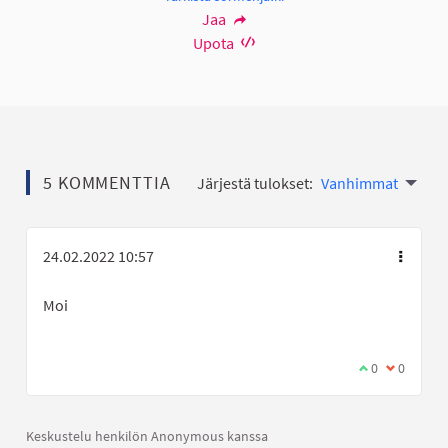
Jaa
Upota
5 KOMMENTTIA
Järjestä tulokset:
Vanhimmat
24.02.2022 10:57
Moi
Olen samaa mi
0
Olen eri 
0
Keskustelu henkilön Anonymous kanssa