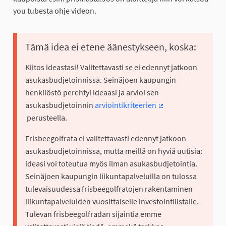
you tubesta ohje videon.
Tämä idea ei etene äänestykseen, koska:
Kiitos ideastasi! Valitettavasti se ei edennyt jatkoon
asukasbudjetoinnissa. Seinäjoen kaupungin
henkilöstö perehtyi ideaasi ja arvioi sen
asukasbudjetoinnin
arviointikriteerien
(Ulkoinen linkki)
perusteella.
Frisbeegolfrata ei valitettavasti edennyt jatkoon
asukasbudjetoinnissa, mutta meillä on hyviä uutisia:
ideasi voi toteutua myös ilman asukasbudjetointia.
Seinäjoen kaupungin liikuntapalveluilla on tulossa
tulevaisuudessa frisbeegolfratojen rakentaminen
liikuntapalveluiden vuosittaiselle investointilistalle.
Tulevan frisbeegolfradan sijaintia emme