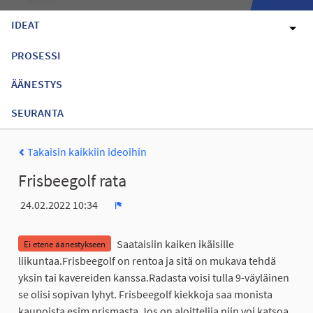
IDEAT
PROSESSI
ÄÄNESTYS
SEURANTA
Takaisin kaikkiin ideoihin
Frisbeegolf rata
24.02.2022 10:34
Ilmoita
Saataisiin kaiken ikäisille
Ei etene äänestykseen
liikuntaa.Frisbeegolf on rentoa ja sitä on mukava tehdä
yksin tai kavereiden kanssa.Radasta voisi tulla 9-väyläinen
se olisi sopivan lyhyt. Frisbeegolf kiekkoja saa monista
kaupoista esim prismasta.Jos on aloittelija niin voi katsoa