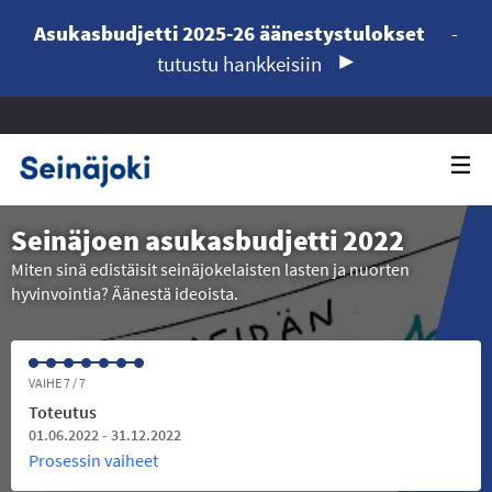
Asukasbudjetti 2025-26 äänestystulokset
-
tutustu hankkeisiin
Seinäjoen asukasbudjetti 2022
Miten sinä edistäisit seinäjokelaisten lasten ja nuorten
hyvinvointia? Äänestä ideoista.
VAIHE 7 / 7
Toteutus
01.06.2022 - 31.12.2022
Prosessin vaiheet