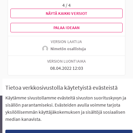
4 / 4
NÄYTÄ KAIKKI VERSIOT
PALAA IDEAAN
VERSION LAATIJA
Nimetön osallistuja
VERSION LUONTIAIKA
08.04.2022 12:03
Tietoa verkkosivustolla käytetyistä evästeistä
Käytämme sivustollamme evästeitä sivuston suorituskyvyn ja
sisällön parantamiseksi. Evästeiden avulla voimme tarjota
yksilöllisemmän käyttäjäkokemuksen ja sisältöjä sosiaalisen
Äänestyksen pikaohjeet
Usein kysytyt kysymykset
median kanavista.
Näin äänestät Asukasbudjetissa
Yhteystiedot
Aluerajaukset ja budjetin jakautuminen alueille