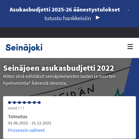
Asukasbudjetti 2025-26 äänestystulokset
-
tutustu hankkeisiin
Seinäjoen asukasbudjetti 2022
Miten sinä edistäisit seinäjokelaisten lasten ja nuorten
hyvinvointia? Äänestä ideoista.
VAIHE 7 / 7
Toteutus
01.06.2022 - 31.12.2022
Prosessin vaiheet