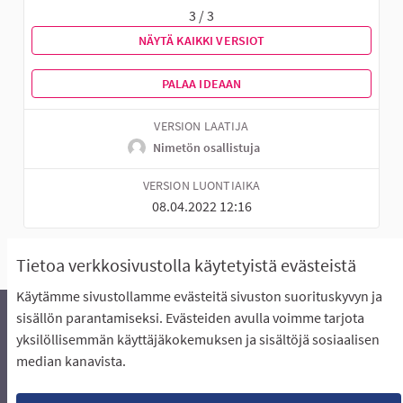
3 / 3
NÄYTÄ KAIKKI VERSIOT
PALAA IDEAAN
VERSION LAATIJA
Nimetön osallistuja
VERSION LUONTIAIKA
08.04.2022 12:16
Tietoa verkkosivustolla käytetyistä evästeistä
Käytämme sivustollamme evästeitä sivuston suorituskyvyn ja
sisällön parantamiseksi. Evästeiden avulla voimme tarjota
yksilöllisemmän käyttäjäkokemuksen ja sisältöjä sosiaalisen
Äänestyksen pikaohjeet
Usein kysytyt kysymykset
median kanavista.
Näin äänestät Asukasbudjetissa
Yhteystiedot
Aluerajaukset ja budjetin jakautuminen alueille