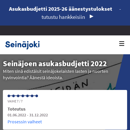
Asukasbudjetti 2025-26 äänestystulokset
-
tutustu hankkeisiin
Seinäjoen asukasbudjetti 2022
Miten sinä edistäisit seinäjokelaisten lasten ja nuorten
hyvinvointia? Äänestä ideoista.
VAIHE 7 / 7
Toteutus
01.06.2022 - 31.12.2022
Prosessin vaiheet