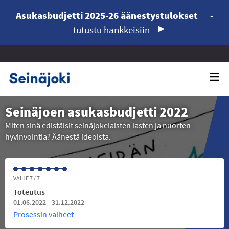
Asukasbudjetti 2025-26 äänestystulokset
-
tutustu hankkeisiin
Seinäjoen asukasbudjetti 2022
Miten sinä edistäisit seinäjokelaisten lasten ja nuorten
hyvinvointia? Äänestä ideoista.
VAIHE 7 / 7
Toteutus
01.06.2022 - 31.12.2022
Prosessin vaiheet