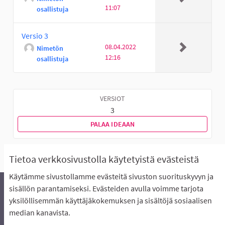
11:07
osallistuja
Versio 3
08.04.2022
Nimetön
12:16
osallistuja
VERSIOT
3
PALAA IDEAAN
Tietoa verkkosivustolla käytetyistä evästeistä
Käytämme sivustollamme evästeitä sivuston suorituskyvyn ja
sisällön parantamiseksi. Evästeiden avulla voimme tarjota
yksilöllisemmän käyttäjäkokemuksen ja sisältöjä sosiaalisen
Äänestyksen pikaohjeet
Usein kysytyt kysymykset
median kanavista.
Näin äänestät Asukasbudjetissa
Yhteystiedot