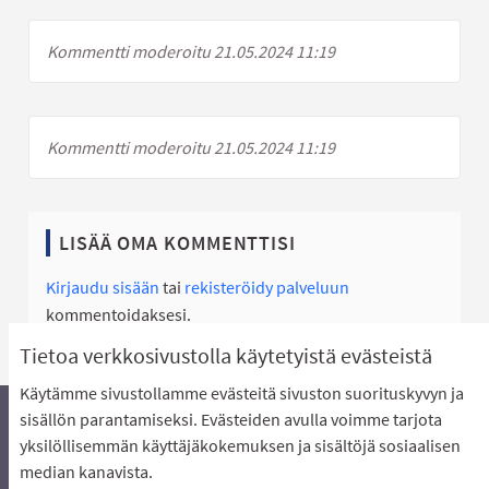
Kommentti moderoitu 21.05.2024 11:19
Kommentti moderoitu 21.05.2024 11:19
LISÄÄ OMA KOMMENTTISI
Kirjaudu sisään
tai
rekisteröidy palveluun
kommentoidaksesi.
Tietoa verkkosivustolla käytetyistä evästeistä
Käytämme sivustollamme evästeitä sivuston suorituskyvyn ja
sisällön parantamiseksi. Evästeiden avulla voimme tarjota
yksilöllisemmän käyttäjäkokemuksen ja sisältöjä sosiaalisen
Äänestyksen pikaohjeet
Usein kysytyt kysymykset
median kanavista.
Näin äänestät Asukasbudjetissa
Yhteystiedot