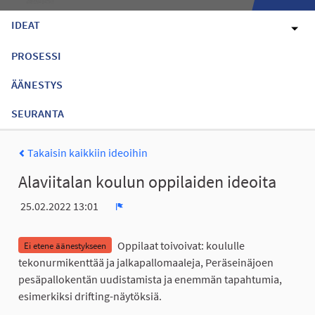
IDEAT
PROSESSI
ÄÄNESTYS
SEURANTA
Takaisin kaikkiin ideoihin
Alaviitalan koulun oppilaiden ideoita
25.02.2022 13:01
Ilmoita
Oppilaat toivoivat: koululle
Ei etene äänestykseen
tekonurmikenttää ja jalkapallomaaleja, Peräseinäjoen
pesäpallokentän uudistamista ja enemmän tapahtumia,
esimerkiksi drifting-näytöksiä.