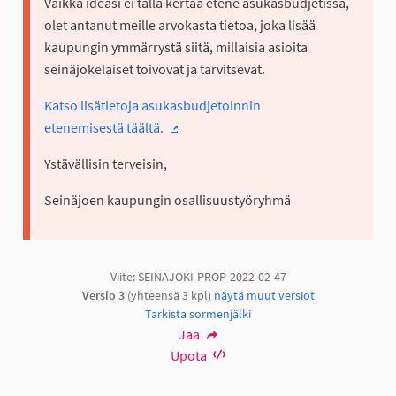
Vaikka ideasi ei tällä kertaa etene asukasbudjetissa,
olet antanut meille arvokasta tietoa, joka lisää
kaupungin ymmärrystä siitä, millaisia asioita
seinäjokelaiset toivovat ja tarvitsevat.
Katso lisätietoja asukasbudjetoinnin
etenemisestä täältä.
(Ulkoinen linkki)
Ystävällisin terveisin,
Seinäjoen kaupungin osallisuustyöryhmä
Viite: SEINAJOKI-PROP-2022-02-47
Versio 3
(yhteensä 3 kpl)
näytä muut versiot
Tarkista sormenjälki
Jaa
Upota