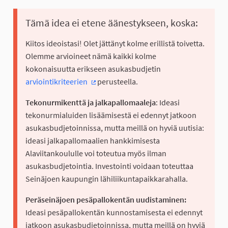
Tämä idea ei etene äänestykseen, koska:
Kiitos ideoistasi! Olet jättänyt kolme erillistä toivetta.
Olemme arvioineet nämä kaikki kolme
kokonaisuutta erikseen asukasbudjetin
arviointikriteerien
perusteella.
(Ulkoinen linkki)
Tekonurmikenttä ja jalkapallomaaleja
: Ideasi
tekonurmialuiden lisäämisestä ei edennyt jatkoon
asukasbudjetoinnissa, mutta meillä on hyviä uutisia:
ideasi jalkapallomaalien hankkimisesta
Alaviitankoululle voi toteutua myös ilman
asukasbudjetointia. Investointi voidaan toteuttaa
Seinäjoen kaupungin lähiliikuntapaikkarahalla.
Peräseinäjoen pesäpallokentän uudistaminen:
Ideasi pesäpallokentän kunnostamisesta ei edennyt
jatkoon asukasbudjetoinnissa, mutta meillä on hyviä