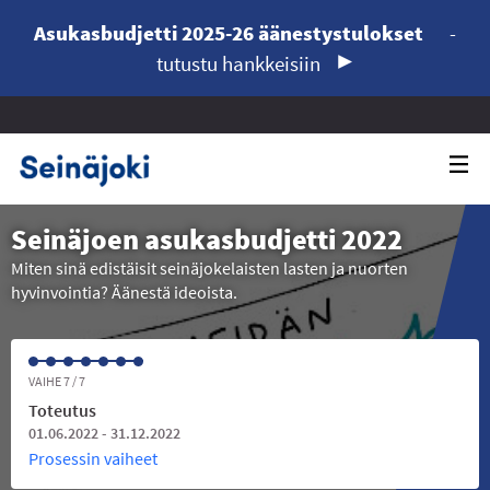
Asukasbudjetti 2025-26 äänestystulokset
-
tutustu hankkeisiin
Seinäjoen asukasbudjetti 2022
Miten sinä edistäisit seinäjokelaisten lasten ja nuorten
hyvinvointia? Äänestä ideoista.
VAIHE 7 / 7
Toteutus
01.06.2022 - 31.12.2022
Prosessin vaiheet