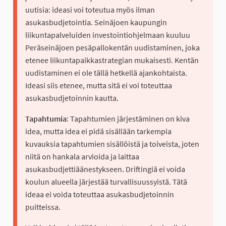
uutisia: ideasi voi toteutua myös ilman
asukasbudjetointia. Seinäjoen kaupungin
liikuntapalveluiden investointiohjelmaan kuuluu
Peräseinäjoen pesäpallokentän uudistaminen, joka
etenee liikuntapaikkastrategian mukaisesti. Kentän
uudistaminen ei ole tällä hetkellä ajankohtaista.
Ideasi siis etenee, mutta sitä ei voi toteuttaa
asukasbudjetoinnin kautta.
Tapahtumia
: Tapahtumien järjestäminen on kiva
idea, mutta idea ei pidä sisällään tarkempia
kuvauksia tapahtumien sisällöistä ja toiveista, joten
niitä on hankala arvioida ja laittaa
asukasbudjettiäänestykseen. Driftingiä ei voida
koulun alueella järjestää turvallisuussyistä. Tätä
ideaa ei voida toteuttaa asukasbudjetoinnin
puitteissa.