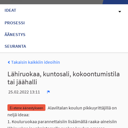
IDEAT
PROSESSI
ÄÄNESTYS
SEURANTA
Takaisin kaikkiin ideoihin
Lähiruokaa, kuntosali, kokoontumistila
tai jäähalli
25.02.2022 13:11
Ilmoita
Alaviitalan koulun pikkuyrittäjillä on
Ei etene äänestykseen
neljä ideaa:
1. Kouluruokaa parannettaisiin lisäämällä raaka-aineisiin