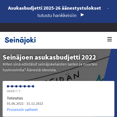
Asukasbudjetti 2025-26 äänestystulokset
-
tutustu hankkeisiin
Seinäjoen asukasbudjetti 2022
Miten sinä edistäisit seinäjokelaisten lasten ja nuorten
hyvinvointia? Äänestä ideoista.
VAIHE 7 / 7
Toteutus
01.06.2022 - 31.12.2022
Prosessin vaiheet