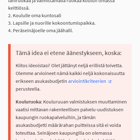
lähiruokaa ja valmistamalla ruokaa koulun omassa
keittiössä.
2. Koululle oma kuntosali
3. Lapsille ja nuorille kokoontumispaikka.
4. Peräseinäjoelle oma jäähalli.
Tämä idea ei etene äänestykseen, koska:
Kiitos ideoistasi! Olet jättänyt neljä erillistä toivetta.
Olemme arvioineet nämä kaikki neljä kokonaisuutta
erikseen asukasbudjetin
arviointikriteerien
(Ulkoinen linkk
perusteella.
Kouluruoka
: Kouluruuan valmistuksen muuttaminen
vaatisi mittavan rakenteellisen palvelu-uudistuksen
kaupungin ruokapalveluihin, ja tämän
asukasbudjetti määrärahan puitteissa sitä ei voida
toteuttaa. Seinäjoen kaupungilla on olemassa