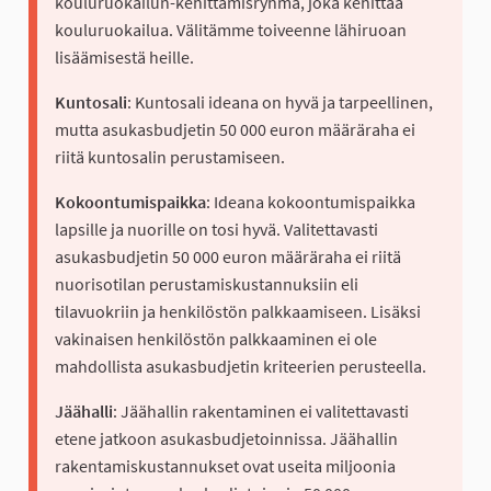
kouluruokailun-kehittämisryhmä, joka kehittää
kouluruokailua. Välitämme toiveenne lähiruoan
lisäämisestä heille.
Kuntosali
: Kuntosali ideana on hyvä ja tarpeellinen,
mutta asukasbudjetin 50 000 euron määräraha ei
riitä kuntosalin perustamiseen.
Kokoontumispaikka
: Ideana kokoontumispaikka
lapsille ja nuorille on tosi hyvä. Valitettavasti
asukasbudjetin 50 000 euron määräraha ei riitä
nuorisotilan perustamiskustannuksiin eli
tilavuokriin ja henkilöstön palkkaamiseen. Lisäksi
vakinaisen henkilöstön palkkaaminen ei ole
mahdollista asukasbudjetin kriteerien perusteella.
Jäähalli
: Jäähallin rakentaminen ei valitettavasti
etene jatkoon asukasbudjetoinnissa.
Jäähallin
rakentamiskustannukset ovat useita miljoonia