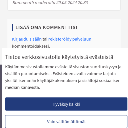
Kommentti moderoitu 20.05.2024 20:33
LISÄÄ OMA KOMMENTTISI
Kirjaudu sisään
tai
rekisteröidy palveluun
kommentoidaksesi.
Tietoa verkkosivustolla käytetyistä evästeistä
Käytämme sivustollamme evästeitä sivuston suorituskyvyn ja
sisällön parantamiseksi. Evästeiden avulla voimme tarjota
yksilöllisemmän käyttäjäkokemuksen ja sisältöjä sosiaalisen
Äänestyksen pikaohjeet
Usein kysytyt kysymykset
median kanavista.
Näin äänestät Asukasbudjetissa
Yhteystiedot
Aluerajaukset ja budjetin jakautuminen alueille
Käyttöehdot asukkaille
Lataa avoimet datatiedostot
Hyväksy kaikki
Evästeasetukset
Vain välttämättömät