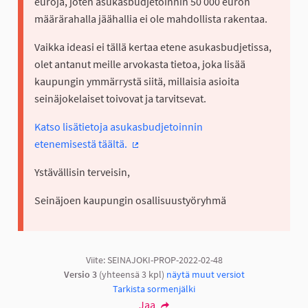
euroja, joten asukasbudjetoinnin 50 000 euron
määrärahalla jäähallia ei ole mahdollista rakentaa.
Vaikka ideasi ei tällä kertaa etene asukasbudjetissa,
olet antanut meille arvokasta tietoa, joka lisää
kaupungin ymmärrystä siitä, millaisia asioita
seinäjokelaiset toivovat ja tarvitsevat.
Katso lisätietoja asukasbudjetoinnin
etenemisestä täältä.
(Ulkoinen linkki)
Ystävällisin terveisin,
Seinäjoen kaupungin osallisuustyöryhmä
Viite: SEINAJOKI-PROP-2022-02-48
Versio 3
(yhteensä 3 kpl)
näytä muut versiot
Tarkista sormenjälki
Jaa