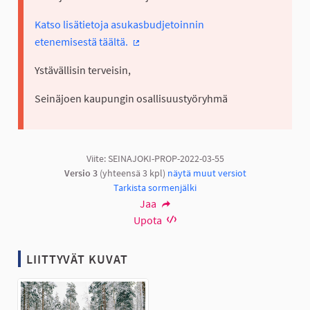
Katso lisätietoja asukasbudjetoinnin
etenemisestä täältä.
(Ulkoinen linkki)
Ystävällisin terveisin,
Seinäjoen kaupungin osallisuustyöryhmä
Viite: SEINAJOKI-PROP-2022-03-55
Versio 3
(yhteensä 3 kpl)
näytä muut versiot
Tarkista sormenjälki
Jaa
Upota
LIITTYVÄT KUVAT