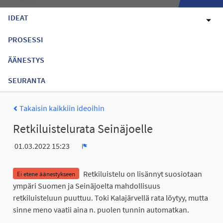
IDEAT
PROSESSI
ÄÄNESTYS
SEURANTA
Takaisin kaikkiin ideoihin
Retkiluistelurata Seinäjoelle
01.03.2022 15:23
Ilmoita
Retkiluistelu on lisännyt suosiotaan
Ei etene äänestykseen
ympäri Suomen ja Seinäjoelta mahdollisuus
retkiluisteluun puuttuu. Toki Kalajärvellä rata löytyy, mutta
sinne meno vaatii aina n. puolen tunnin automatkan.