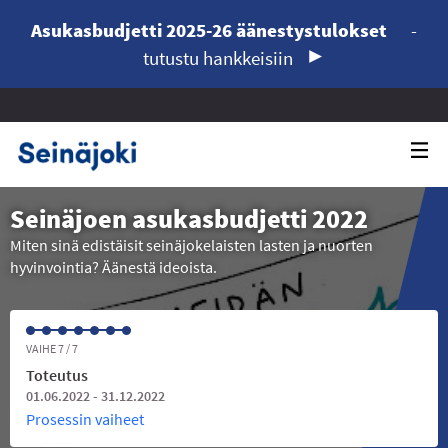
Asukasbudjetti 2025-26 äänestystulokset
-
tutustu hankkeisiin
Seinäjoen asukasbudjetti 2022
Miten sinä edistäisit seinäjokelaisten lasten ja nuorten
hyvinvointia? Äänestä ideoista.
VAIHE 7 / 7
Toteutus
01.06.2022 - 31.12.2022
Prosessin vaiheet