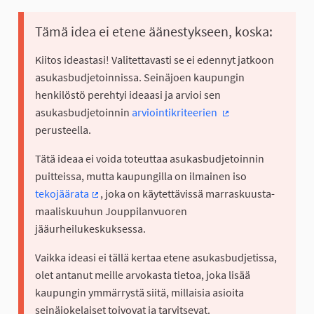
Tämä idea ei etene äänestykseen, koska:
Kiitos ideastasi! Valitettavasti se ei edennyt jatkoon
asukasbudjetoinnissa. Seinäjoen kaupungin
henkilöstö perehtyi ideaasi ja arvioi sen
asukasbudjetoinnin
arviointikriteerien
(Ulkoinen linkki)
perusteella.
Tätä ideaa ei voida toteuttaa asukasbudjetoinnin
puitteissa, mutta kaupungilla on ilmainen iso
tekojäärata
, joka on käytettävissä marraskuusta-
(Ulkoinen linkki)
maaliskuuhun Jouppilanvuoren
jääurheilukeskuksessa.
Vaikka ideasi ei tällä kertaa etene asukasbudjetissa,
olet antanut meille arvokasta tietoa, joka lisää
kaupungin ymmärrystä siitä, millaisia asioita
seinäjokelaiset toivovat ja tarvitsevat.