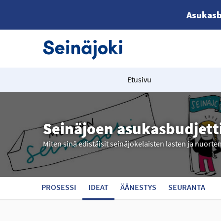
Asukasb
Etusivu
Seinäjoen asukasbudjett
Miten sinä edistäisit seinäjokelaisten lasten ja nuorte
PROSESSI
IDEAT
ÄÄNESTYS
SEURANTA