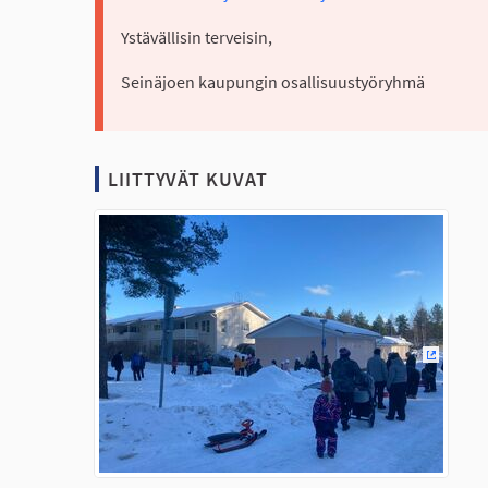
Ystävällisin terveisin,
Seinäjoen kaupungin osallisuustyöryhmä
LIITTYVÄT KUVAT
(Ulkoine