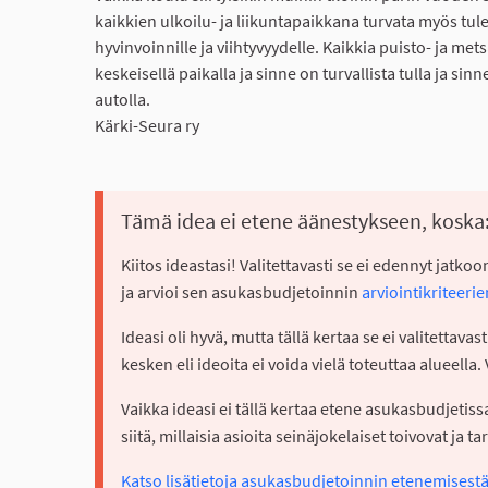
kaikkien ulkoilu- ja liikuntapaikkana turvata myös tu
hyvinvoinnille ja viihtyvyydelle. Kaikkia puisto- ja me
keskeisellä paikalla ja sinne on turvallista tulla ja si
autolla.
Kärki-Seura ry
Tämä idea ei etene äänestykseen, koska
Kiitos ideastasi! Valitettavasti se ei edennyt jat
ja arvioi sen asukasbudjetoinnin
arviointikriteeri
Ideasi oli hyvä, mutta tällä kertaa se ei valitetta
kesken eli ideoita ei voida vielä toteuttaa alueell
Vaikka ideasi ei tällä kertaa etene asukasbudjetis
siitä, millaisia asioita seinäjokelaiset toivovat ja ta
Katso lisätietoja asukasbudjetoinnin etenemisestä 