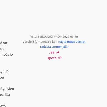
Viite: SEINAJOKI-PROP-2022-03-70
Versio 3
(yhteensä 3 kpl)
näytä muut versiot
lä on
Tarkista sormenjälki
toa
Jaa
t myös jo
Upota
 syödä
ton
käytävien
uorilta
yttö