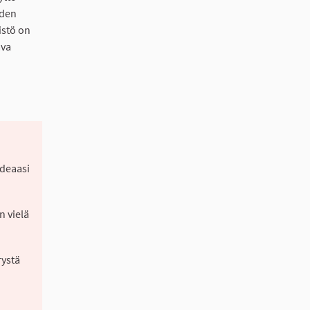
iden
istö on
ava
ideaasi
n vielä
rystä