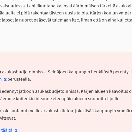
levaisuudessa. Lähiliikuntapaikat ovat äärimmäisen tärkeitä asukka
tsäalueita ei pidä rakentaa täyteen uusia taloja. Kärjen koulun ympär
nne lapset ja nuoret pääsevät tulemaan itse, ilman että on aina kuljett
:
koon asukasbudjetoinnissa. Seinäjoen kaupungin henkilöstö perehtyi 
en
perusteella.
(Ulkoinen linkki)
vasti edennyt jatkoon asukasbudjetoinnissa. Kärjen alueen kaavoitus o
a. Viemme kuitenkin ideanne eteenpäin alueen suunnittelijoille.
sa, olet antanut meille arvokasta tietoa, joka lisää kaupungin ymmär
rvitsevat.
täältä.