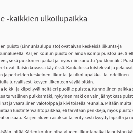
ue -kaikkien ulkoilupaikka
en puisto (Linnunlaulupuisto) ovat aivan keskeisiä liikunta-ja
uinalueella. Kärjen koulun puisto on ainoa isompi puistoalue. Siel
eet, sekä puiston eri paikat ja myös niin sanottu 'pulkkamäki'. Puis
eet ovat iltaisin kovassa käytössä. Kaukalossa luistelevat ja pelaava
n ja perheiden keskeinen liikunta- ja ulkoilupaikka. Ja todellinen
lla turvallisesti kevyen liikenteen väyliä pitkin.
ia leikki-ja kiipeilyvälineitä eri puolille puistoa. Kunnollinen paikka
ikea turvallinen pulkkamäki, nykyinen mäki on vain jäänyt kasa puis
ihat ja vaarallinen valotolppa ja kivi toisella reunalla. Mitään muita
e mitään luistintenvaihtopaikkaa, eli tarvitaan penkkejä, myös puisto
t on saatu Kärjen alueen asukkailta, erityisesti kysytty lapsilta ja n
sisään, pitää Kärjen koulun piha-alueen liikuntapaikat ja puiston kä