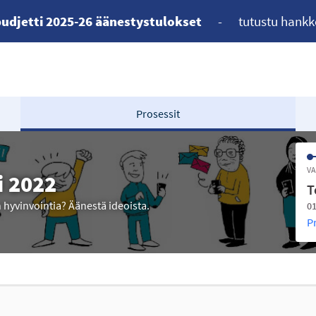
udjetti 2025-26 äänestystulokset
-
tutustu hankk
Prosessit
VA
i 2022
T
n hyvinvointia? Äänestä ideoista.
01
P