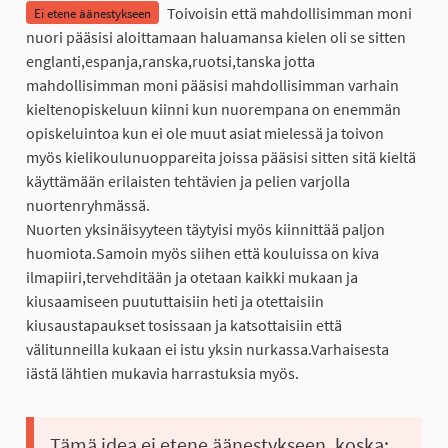
Toivoisin että mahdollisimman moni
Ei etene äänestykseen
nuori pääsisi aloittamaan haluamansa kielen oli se sitten
englanti,espanja,ranska,ruotsi,tanska jotta
mahdollisimman moni pääsisi mahdollisimman varhain
kieltenopiskeluun kiinni kun nuorempana on enemmän
opiskeluintoa kun ei ole muut asiat mielessä ja toivon
myös kielikoulunuoppareita joissa pääsisi sitten sitä kieltä
käyttämään erilaisten tehtävien ja pelien varjolla
nuortenryhmässä.
Nuorten yksinäisyyteen täytyisi myös kiinnittää paljon
huomiota.Samoin myös siihen että kouluissa on kiva
ilmapiiri,tervehditään ja otetaan kaikki mukaan ja
kiusaamiseen puututtaisiin heti ja otettaisiin
kiusaustapaukset tosissaan ja katsottaisiin että
välitunneilla kukaan ei istu yksin nurkassa.Varhaisesta
iästä lähtien mukavia harrastuksia myös.
Tämä idea ei etene äänestykseen, koska: