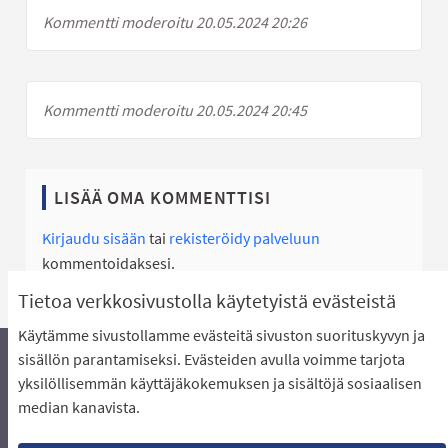
Kommentti moderoitu 20.05.2024 20:26
Kommentti moderoitu 20.05.2024 20:45
LISÄÄ OMA KOMMENTTISI
Kirjaudu sisään
tai
rekisteröidy palveluun
kommentoidaksesi.
Tietoa verkkosivustolla käytetyistä evästeistä
Käytämme sivustollamme evästeitä sivuston suorituskyvyn ja
sisällön parantamiseksi. Evästeiden avulla voimme tarjota
yksilöllisemmän käyttäjäkokemuksen ja sisältöjä sosiaalisen
Äänestyksen pikaohjeet
Usein kysytyt kysymykset
median kanavista.
Näin äänestät Asukasbudjetissa
Yhteystiedot
Aluerajaukset ja budjetin jakautuminen alueille