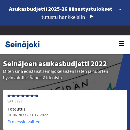
Asukasbudjetti 2025-26 äänestystulokset
-
tutustu hankkeisiin
Seinäjoen asukasbudjetti 2022
Miten sinä edistäisit seinäjokelaisten lasten ja nuorten
hyvinvointia? Äänestä ideoista.
VAIHE 7 / 7
Toteutus
01.06.2022 - 31.12.2022
Prosessin vaiheet