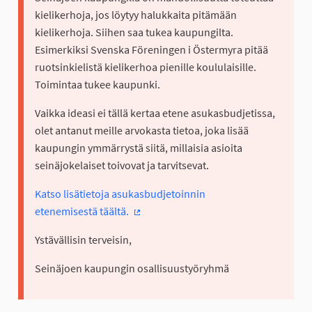
kielikerhoja, jos löytyy halukkaita pitämään
kielikerhoja. Siihen saa tukea kaupungilta.
Esimerkiksi Svenska Föreningen i Östermyra pitää
ruotsinkielistä kielikerhoa pienille koululaisille.
Toimintaa tukee kaupunki.
Vaikka ideasi ei tällä kertaa etene asukasbudjetissa,
olet antanut meille arvokasta tietoa, joka lisää
kaupungin ymmärrystä siitä, millaisia asioita
seinäjokelaiset toivovat ja tarvitsevat.
Katso lisätietoja asukasbudjetoinnin
etenemisestä täältä.
(Ulkoinen linkki)
Ystävällisin terveisin,
Seinäjoen kaupungin osallisuustyöryhmä