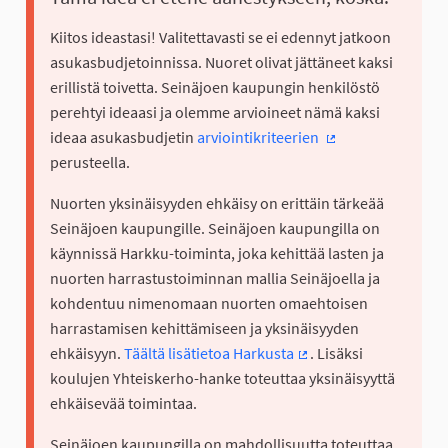
Kiitos ideastasi! Valitettavasti se ei edennyt jatkoon
asukasbudjetoinnissa. Nuoret olivat jättäneet kaksi
erillistä toivetta. Seinäjoen kaupungin henkilöstö
perehtyi ideaasi ja olemme arvioineet nämä kaksi
ideaa asukasbudjetin
arviointikriteerien
(Ulkoinen linkki)
perusteella.
Nuorten yksinäisyyden ehkäisy on erittäin tärkeää
Seinäjoen kaupungille. Seinäjoen kaupungilla on
käynnissä Harkku-toiminta, joka kehittää lasten ja
nuorten harrastustoiminnan mallia Seinäjoella ja
kohdentuu nimenomaan nuorten omaehtoisen
harrastamisen kehittämiseen ja yksinäisyyden
ehkäisyyn.
Täältä lisätietoa Harkusta
. Lisäksi
(Ulkoinen linkki)
koulujen Yhteiskerho-hanke toteuttaa yksinäisyyttä
ehkäisevää toimintaa.
Seinäjoen kaupungilla on mahdollisuutta toteuttaa