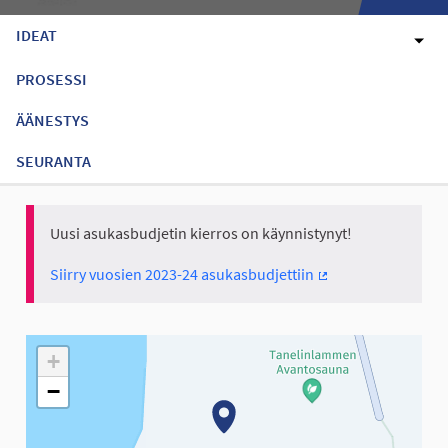
IDEAT
PROSESSI
ÄÄNESTYS
SEURANTA
Uusi asukasbudjetin kierros on käynnistynyt!
Siirry vuosien 2023-24 asukasbudjettiin
(Ulkoinen linkki)
Seuraavassa elementissä on kartta, joka esittää tämän sivun tiet
+
−