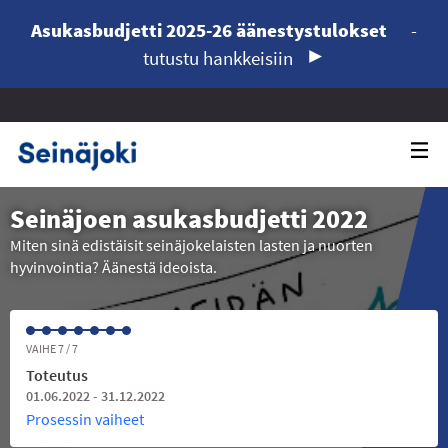
Asukasbudjetti 2025-26 äänestystulokset
-
tutustu hankkeisiin
Seinäjoen asukasbudjetti 2022
Miten sinä edistäisit seinäjokelaisten lasten ja nuorten
hyvinvointia? Äänestä ideoista.
VAIHE 7 / 7
Toteutus
01.06.2022 - 31.12.2022
Prosessin vaiheet