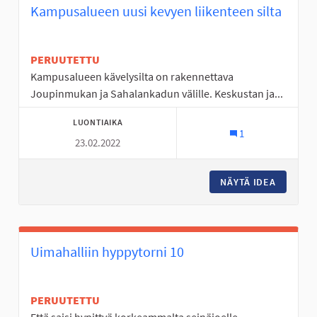
Kampusalueen uusi kevyen liikenteen silta
PERUUTETTU
Kampusalueen kävelysilta on rakennettava
Joupinmukan ja Sahalankadun välille. Keskustan ja...
LUONTIAIKA
1
23.02.2022
NÄYTÄ IDEA
KAMPUSA
Uimahalliin hyppytorni 10
PERUUTETTU