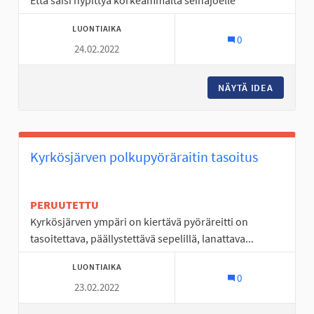
Että saisi hypittyä korkeammalta seinäjoelle
LUONTIAIKA
0
24.02.2022
NÄYTÄ IDEA
UIMAHAL
Kyrkösjärven polkupyöräraitin tasoitus
PERUUTETTU
Kyrkösjärven ympäri on kiertävä pyöräreitti on
tasoitettava, päällystettävä sepelillä, lanattava...
LUONTIAIKA
0
23.02.2022