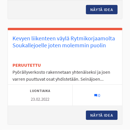
NÄYTÄ IDEA
TANELIN
Kevyen liikenteen väylä Rytmikorjaamolta
Soukallejoelle joten molemmin puolin
PERUUTETTU
Pyöräilyverkosto rakennetaan yhtenäiseksi ja joen
varren puuttuvat osat yhdistetään. Seinäjoen...
LUONTIAIKA
0
23.02.2022
NÄYTÄ IDEA
KEVYEN 