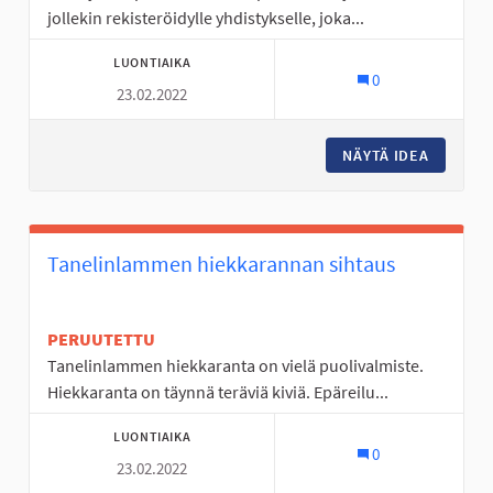
jollekin rekisteröidylle yhdistykselle, joka...
LUONTIAIKA
0
23.02.2022
NÄYTÄ IDEA
TOIMINT
Tanelinlammen hiekkarannan sihtaus
PERUUTETTU
Tanelinlammen hiekkaranta on vielä puolivalmiste.
Hiekkaranta on täynnä teräviä kiviä. Epäreilu...
LUONTIAIKA
0
23.02.2022