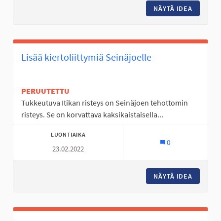
NÄYTÄ IDEA
KYRKÖSJ
Lisää kiertoliittymiä Seinäjoelle
PERUUTETTU
Tukkeutuva Itikan risteys on Seinäjoen tehottomin
risteys. Se on korvattava kaksikaistaisella...
LUONTIAIKA
0
23.02.2022
NÄYTÄ IDEA
LISÄÄ K