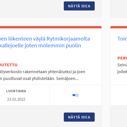
NÄYTÄ IDEA
TANELINLAMMEN H
en liikenteen väylä Rytmikorjaamolta
Toim
allejoelle joten molemmin puolin
PER
UUTETTU
Sein
ilyverkosto rakennetaan yhtenäiseksi ja joen
jolle
n puuttuvat osat yhdistetään. Seinäjoen...
LUONTIAIKA
0
23.02.2022
NÄYTÄ IDEA
KEVYEN LIIKENTE