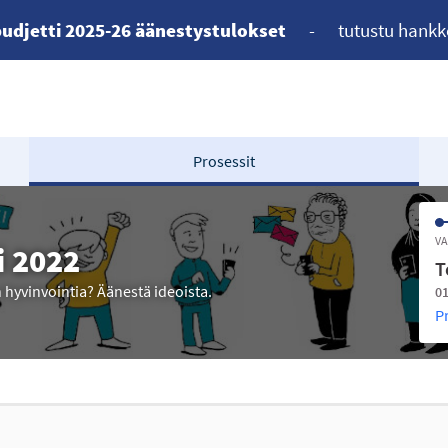
udjetti 2025-26 äänestystulokset
-
tutustu hankk
Prosessit
VA
i 2022
T
n hyvinvointia? Äänestä ideoista.
01
P