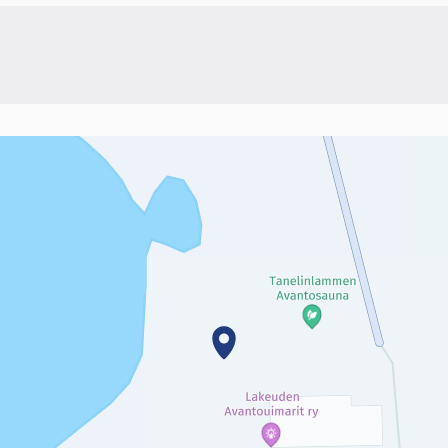
linkki)
sivun tietueet karttapisteinä. Elementtiä voi käyttää ruudunlukijall