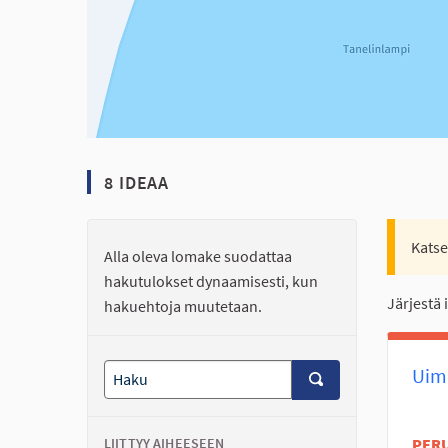
8 IDEAA
Katse
Alla oleva lomake suodattaa
hakutulokset dynaamisesti, kun
Järjestä 
hakuehtoja muutetaan.
Uima
LIITTYY AIHEESEEN
PER