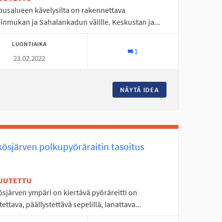
usalueen kävelysilta on rakennettava
inmukan ja Sahalankadun välille. Keskustan ja...
LUONTIAIKA
1
23.02.2022
YTORNI 10
NÄYTÄ IDEA
KAMPUSALUEEN UUS
kösjärven polkupyöräraitin tasoitus
UUTETTU
sjärven ympäri on kiertävä pyöräreitti on
tettava, päällystettävä sepelillä, lanattava...