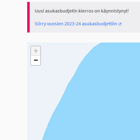
Uusi asukasbudjetin kierros on käynnistynyt!
Siirry vuosien 2023-24 asukasbudjettiin
(Ulkoinen 
Seuraavassa elementissä on kartta, joka esittää tämän 
+
−