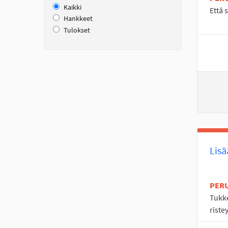
Kaikki
Että 
Hankkeet
Tulokset
Lisä
PER
Tukke
riste