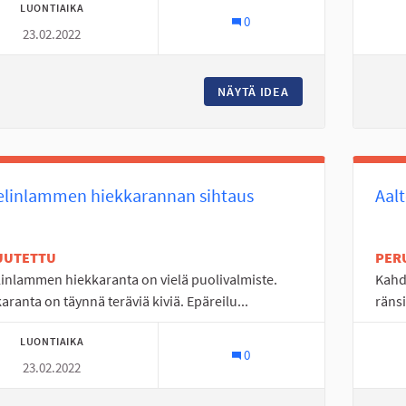
LUONTIAIKA
0
23.02.2022
NÄYTÄ IDEA
LISÄÄ KIERTOLIIT
elinlammen hiekkarannan sihtaus
Aal
UUTETTU
PER
inlammen hiekkaranta on vielä puolivalmiste.
Kahd
aranta on täynnä teräviä kiviä. Epäreilu...
ränsi
LUONTIAIKA
0
23.02.2022