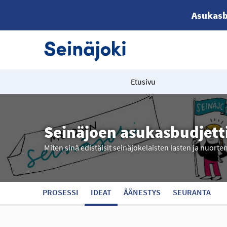
Asukasb
Etusivu
Seinäjoen asukasbudjett
Miten sinä edistäisit seinäjokelaisten lasten ja nuorte
PROSESSI
IDEAT
ÄÄNESTYS
SEURANTA