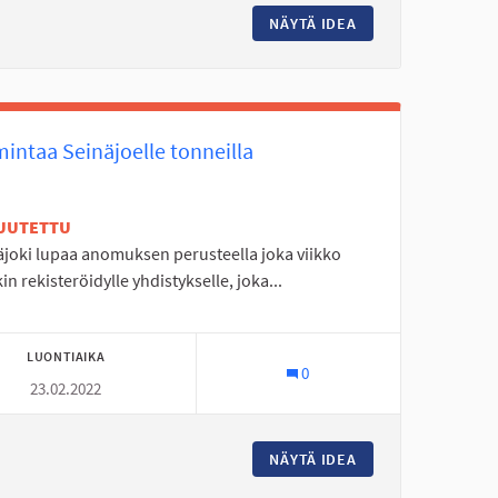
IEKKARANNAN SIHTAUS
NÄYTÄ IDEA
AALTOKESKUKSEN 
intaa Seinäjoelle tonneilla
UUTETTU
äjoki lupaa anomuksen perusteella joka viikko
kin rekisteröidylle yhdistykselle, joka...
LUONTIAIKA
0
23.02.2022
EN VÄYLÄ RYTMIKORJAAMOLTA SOUKALLEJOELLE JOTEN MOLEMMIN 
NÄYTÄ IDEA
TOIMINTAA SEINÄ