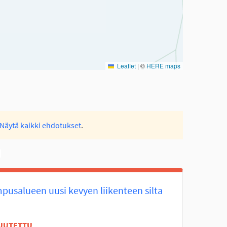
Leaflet
|
©
HERE maps
Näytä kaikki ehdotukset
.
pusalueen uusi kevyen liikenteen silta
UUTETTU