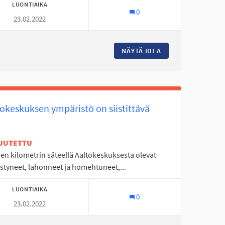
LUONTIAIKA
0
23.02.2022
TYMIÄ SEINÄJOELLE
NÄYTÄ IDEA
KYRKÖSJÄRVEN PO
tokeskuksen ympäristö on siistittävä
UUTETTU
en kilometrin säteellä Aaltokeskuksesta olevat
styneet, lahonneet ja homehtuneet,...
LUONTIAIKA
0
23.02.2022