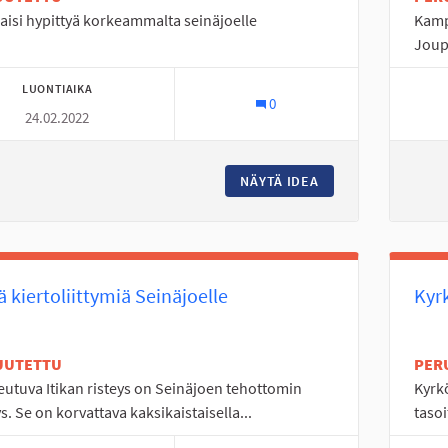
saisi hypittyä korkeammalta seinäjoelle
Kamp
Joup
LUONTIAIKA
0
24.02.2022
NÄYTÄ IDEA
UIMAHALLIIN HYPP
ä kiertoliittymiä Seinäjoelle
Kyr
UUTETTU
PER
utuva Itikan risteys on Seinäjoen tehottomin
Kyrkö
ys. Se on korvattava kaksikaistaisella...
tasoi