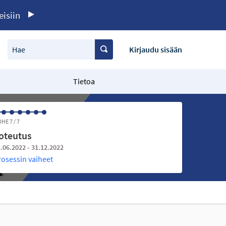
eisiin
Hae
Kirjaudu sisään
Tietoa
IHE 7 / 7
oteutus
.06.2022 - 31.12.2022
rosessin vaiheet