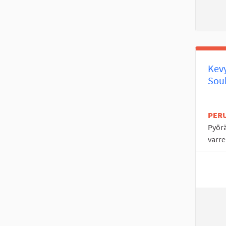
Kevy
Souk
PER
Pyörä
varre