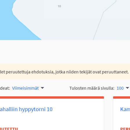
let peruutettuja ehdotuksia, jotka niiden tekijät ovat peruuttaneet.
ideat:
Viimeisimmät
Tulosten määrä sivulla:
100
halliin hyppytorni 10
Kam
UUTETTU
PER