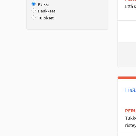
Kaikki
Että 
Hankkeet
Tulokset
Lisä
PER
Tukke
riste