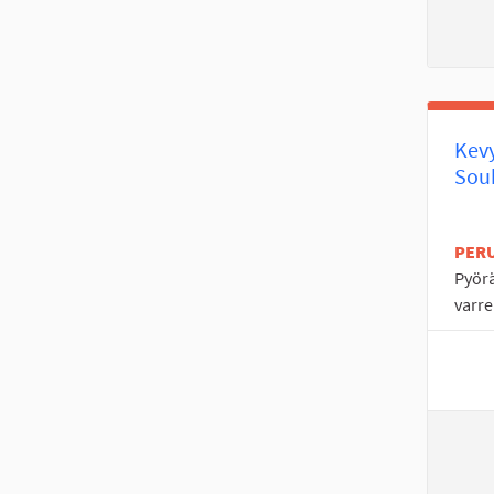
Kevy
Souk
PER
Pyörä
varre