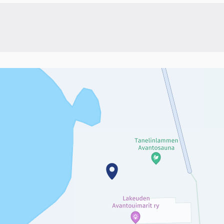
linkki)
sivun tietueet karttapisteinä. Elementtiä voi käyttää ruudunlukijall