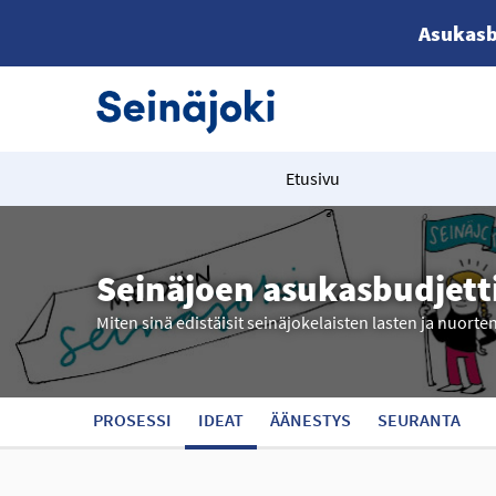
Asukasb
Etusivu
Seinäjoen asukasbudjett
Miten sinä edistäisit seinäjokelaisten lasten ja nuorte
PROSESSI
IDEAT
ÄÄNESTYS
SEURANTA