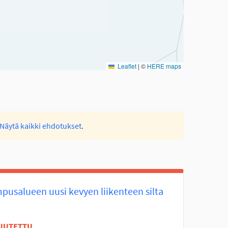
Leaflet
|
©
HERE maps
Näytä kaikki ehdotukset
.
pusalueen uusi kevyen liikenteen silta
UUTETTU