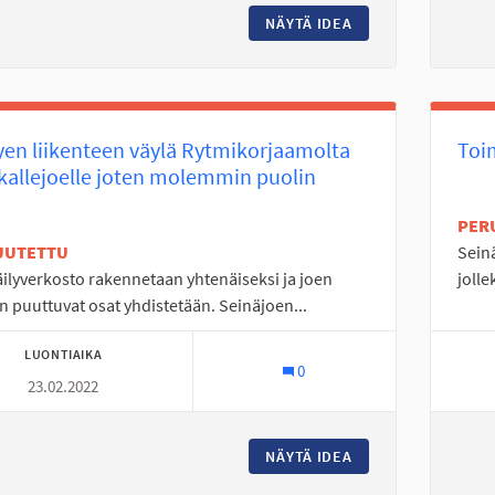
NÄYTÄ IDEA
TANELINLAMMEN H
en liikenteen väylä Rytmikorjaamolta
Toim
allejoelle joten molemmin puolin
PER
UUTETTU
Sein
ilyverkosto rakennetaan yhtenäiseksi ja joen
jolle
n puuttuvat osat yhdistetään. Seinäjoen...
LUONTIAIKA
0
23.02.2022
NÄYTÄ IDEA
KEVYEN LIIKENTE