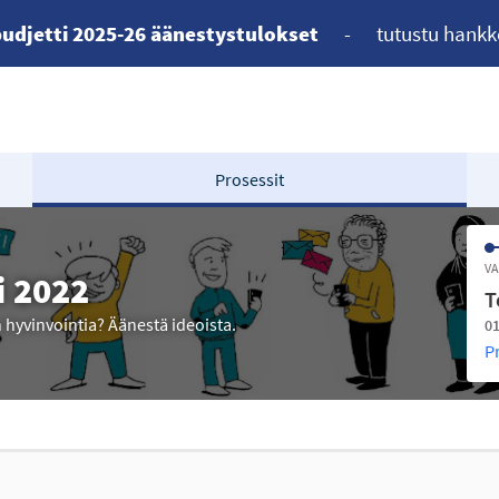
udjetti 2025-26 äänestystulokset
-
tutustu hankk
Prosessit
VA
i 2022
T
n hyvinvointia? Äänestä ideoista.
01
P