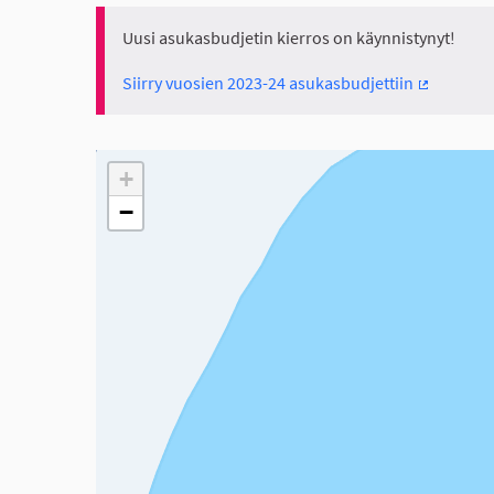
Uusi asukasbudjetin kierros on käynnistynyt!
Siirry vuosien 2023-24 asukasbudjettiin
(Ulkoinen 
Seuraavassa elementissä on kartta, joka esittää tämän 
+
−