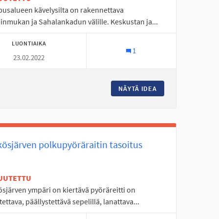
usalueen kävelysilta on rakennettava
inmukan ja Sahalankadun välille. Keskustan ja...
LUONTIAIKA
1
23.02.2022
YTORNI 10
NÄYTÄ IDEA
KAMPUSALUEEN UUS
kösjärven polkupyöräraitin tasoitus
UUTETTU
sjärven ympäri on kiertävä pyöräreitti on
tettava, päällystettävä sepelillä, lanattava...