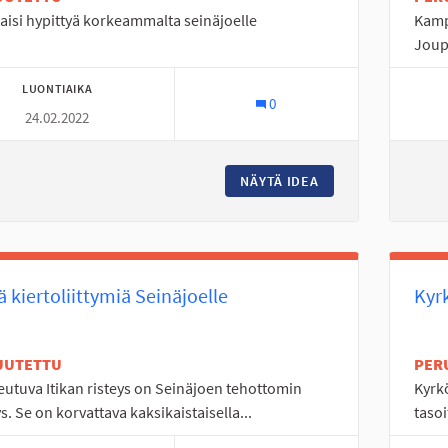
saisi hypittyä korkeammalta seinäjoelle
Kamp
Joup
LUONTIAIKA
0
24.02.2022
NÄYTÄ IDEA
UIMAHALLIIN HYPP
ä kiertoliittymiä Seinäjoelle
Kyr
UUTETTU
PER
utuva Itikan risteys on Seinäjoen tehottomin
Kyrkö
ys. Se on korvattava kaksikaistaisella...
tasoi