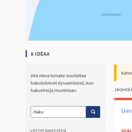
8 IDEAA
Katse
Alla oleva lomake suodattaa
hakutulokset dynaamisesti, kun
Järjestä 
hakuehtoja muutetaan.
Uima
LIITTYY AIHEESEEN
PER