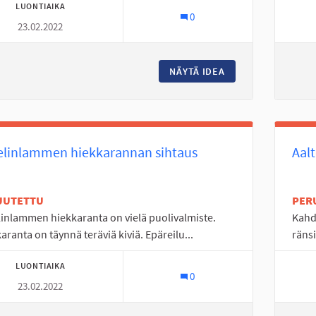
LUONTIAIKA
0
23.02.2022
NÄYTÄ IDEA
LISÄÄ KIERTOLIIT
elinlammen hiekkarannan sihtaus
Aal
UUTETTU
PER
inlammen hiekkaranta on vielä puolivalmiste.
Kahd
aranta on täynnä teräviä kiviä. Epäreilu...
ränsi
LUONTIAIKA
0
23.02.2022