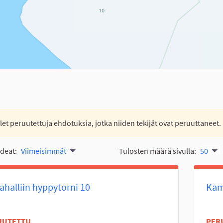
let peruutettuja ehdotuksia, jotka niiden tekijät ovat peruuttaneet.
ideat:
Viimeisimmät
Tulosten määrä sivulla:
50
halliin hyppytorni 10
Kam
UUTETTU
PER