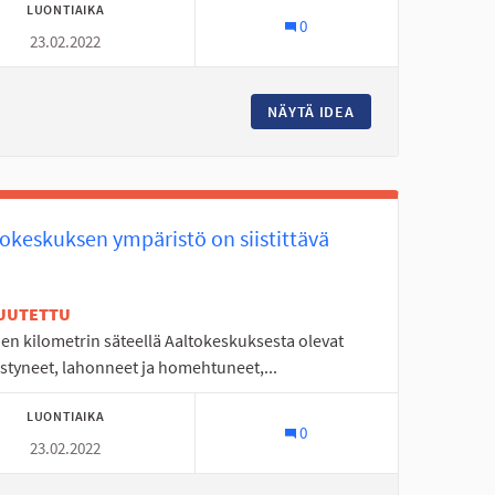
LUONTIAIKA
0
23.02.2022
TYMIÄ SEINÄJOELLE
NÄYTÄ IDEA
KYRKÖSJÄRVEN PO
tokeskuksen ympäristö on siistittävä
UUTETTU
en kilometrin säteellä Aaltokeskuksesta olevat
styneet, lahonneet ja homehtuneet,...
LUONTIAIKA
0
23.02.2022