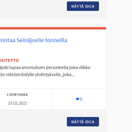
IEKKARANNAN SIHTAUS
NÄYTÄ IDEA
AALTOKESKUKSEN 
intaa Seinäjoelle tonneilla
UUTETTU
äjoki lupaa anomuksen perusteella joka viikko
kin rekisteröidylle yhdistykselle, joka...
LUONTIAIKA
0
23.02.2022
EN VÄYLÄ RYTMIKORJAAMOLTA SOUKALLEJOELLE JOTEN MOLEMMIN 
NÄYTÄ IDEA
TOIMINTAA SEINÄ