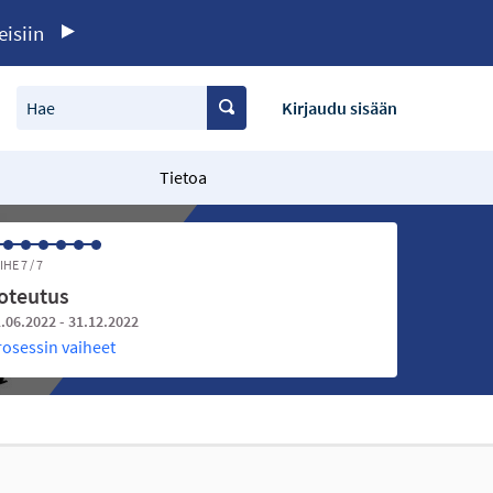
eisiin
Hae
Kirjaudu sisään
Tietoa
IHE 7 / 7
oteutus
.06.2022 - 31.12.2022
rosessin vaiheet