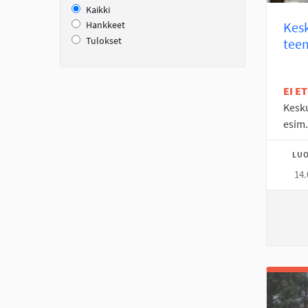
Kaikki
Kesk
Hankkeet
Tulokset
tee
EI E
Kesku
esim.
LUO
14.