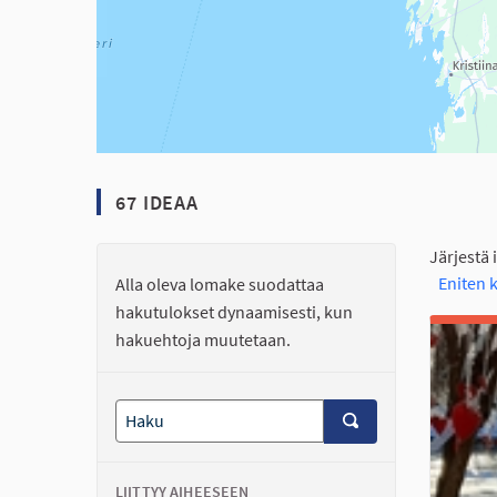
67 IDEAA
Järjestä 
Eniten
Alla oleva lomake suodattaa
hakutulokset dynaamisesti, kun
hakuehtoja muutetaan.
LIITTYY AIHEESEEN