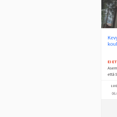
Kevy
koul
EI E
Asem
että 
LUO
06.