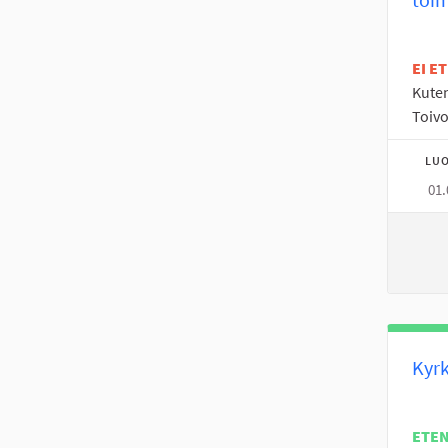
EI E
Kuten
Toivo
LUO
01.
Kyrk
ETE