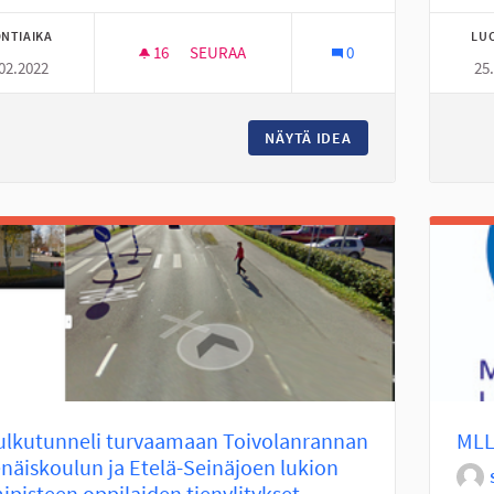
NTIAIKA
LU
16
16 SEURAAJAA
SEURAA
0
02.2022
25
NÄYTÄ IDEA
NUORET MUKAAN KA
kulkutunneli turvaamaan Toivolanrannan
MLL
näiskoulun ja Etelä-Seinäjoen lukion
ipisteen oppilaiden tienylitykset