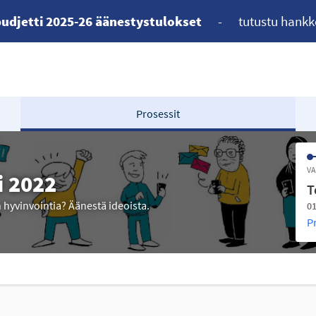
udjetti 2025-26 äänestystulokset
-
tutustu hankk
Prosessit
VA
i 2022
T
n hyvinvointia? Äänestä ideoista.
01
P