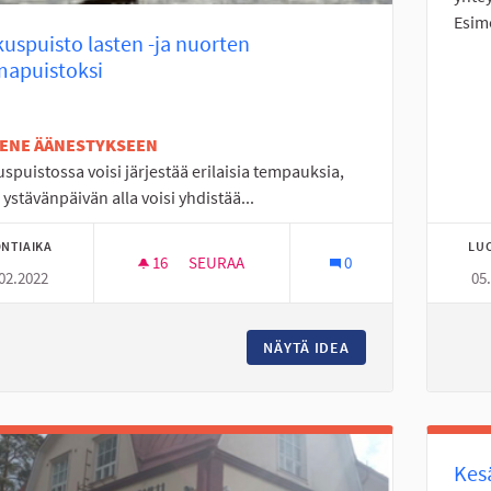
Esim
uspuisto lasten -ja nuorten
mapuistoksi
TENE ÄÄNESTYKSEEN
spuistossa voisi järjestää erilaisia tempauksia,
 ystävänpäivän alla voisi yhdistää...
NTIAIKA
LU
16
16 SEURAAJAA
SEURAA
0
02.2022
05
KESKUSPUISTO LASTEN -JA NUORTEN TE
NÄYTÄ IDEA
KESKUSPUISTO LA
Kesä