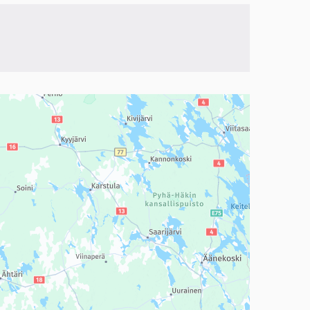
a, mutta se voi olla vaikeaselkoinen.