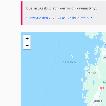
Uusi asukasbudjetin kierros on käynnistynyt!
Siirry vuosien 2023-24 asukasbudjettiin
(Ulkoinen 
Seuraavassa elementissä on kartta, joka esittää tämän 
+
−