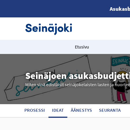
Asukasb
Etusivu
Seinäjoen asukasbudjett
Miten sinä edistäisit seinäjokelaisten lasten ja nuorte
PROSESSI
IDEAT
ÄÄNESTYS
SEURANTA