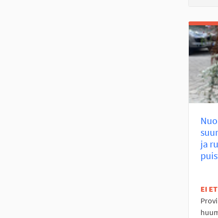
Nuor
suun
ja r
puis
EI E
Provi
huumo