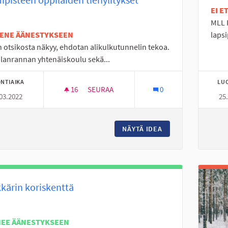
EI 
MLL P
TENE ÄÄNESTYKSEEN
laps
 otsikosta näkyy, ehdotan alikulkutunnelin tekoa.
lanrannan yhtenäiskoulu sekä...
NTIAIKA
LU
16
16 SEURAAJAA
SEURAA
0
03.2022
25
NÄYTÄ IDEA
ALIKULKUTUNNELI 
kärin koriskenttä
NEE ÄÄNESTYKSEEN