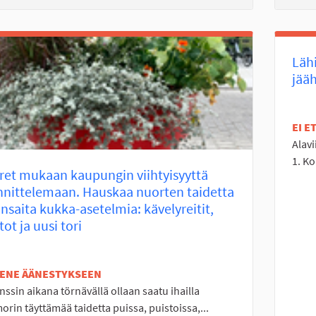
Lähi
jääh
EI 
Alavi
1. Ko
et mukaan kaupungin viihtyisyyttä
nittelemaan. Hauskaa nuorten taidetta
unsaita kukka-asetelmia: kävelyreitit,
tot ja uusi tori
TENE ÄÄNESTYKSEEN
nssin aikana törnävällä ollaan saatu ihailla
rin täyttämää taidetta puissa, puistoissa,...