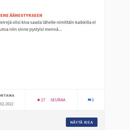
ETENE ÄÄNESTYKSEEN
eirejä olisi kiva saada lähelle nimittäin kaikkilla ei
utoa niin sinne pystyisi mennä...
ONTIAIKA
17
17 SEURAAJAA
SEURAA
0
.02.2022
 LASTEN KOULUREITIN TURVALLISUUDEN LISÄÄMISEKSI
KESÄLEIREJÄ LÄHELLE! :)
N VÄYLÄ KÖNNINTIELLE LASTEN KOULUREITIN TURVALLISUUDEN L
NÄYTÄ IDEA
KESÄLEIREJÄ LÄHEL