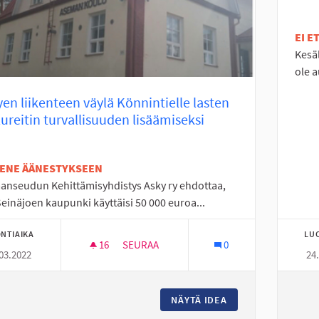
EI 
Kesäl
ole a
en liikenteen väylä Könnintielle lasten
ureitin turvallisuuden lisäämiseksi
TENE ÄÄNESTYKSEEN
anseudun Kehittämisyhdistys Asky ry ehdottaa,
Seinäjoen kaupunki käyttäisi 50 000 euroa...
NTIAIKA
LU
16
16 SEURAAJAA
SEURAA
0
03.2022
24
KEVYEN LIIKENTEEN VÄYLÄ KÖNNINTIELLE
NÄYTÄ IDEA
KEVYEN LIIKENTEE