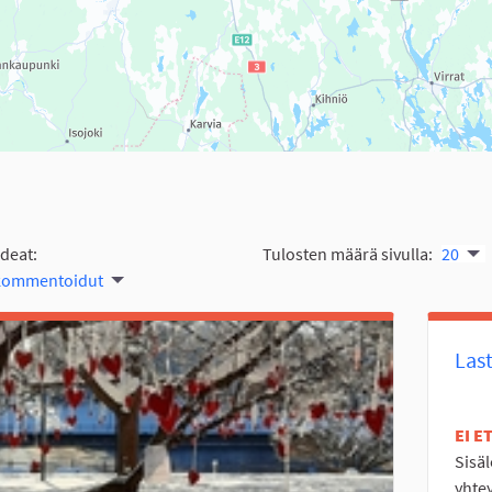
ideat:
Tulosten määrä sivulla:
20
 kommentoidut
Last
EI 
Sisä
yhte