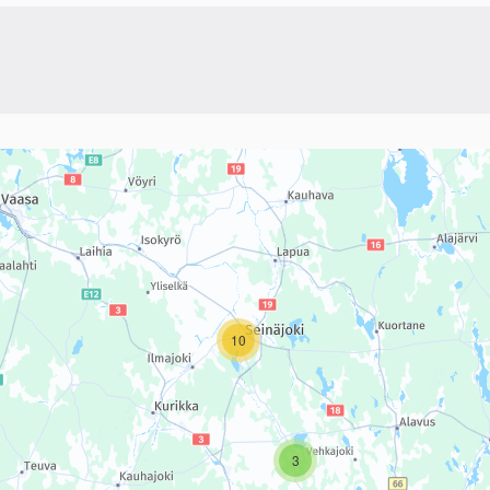
linkki)
sivun tietueet karttapisteinä. Elementtiä voi käyttää ruudunlukijall
10
3