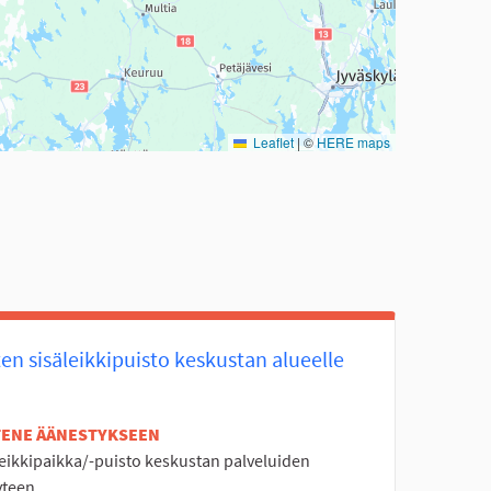
Leaflet
|
©
HERE maps
en sisäleikkipuisto keskustan alueelle
ETENE ÄÄNESTYKSEEN
leikkipaikka/-puisto keskustan palveluiden
yteen.