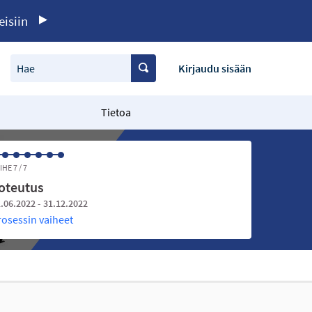
eisiin
Hae
Kirjaudu sisään
Tietoa
IHE 7 / 7
oteutus
.06.2022 - 31.12.2022
rosessin vaiheet