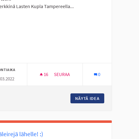
erkkinä Lasten Kupla Tampereella...
ONTIAIKA
16
16 SEURAAJAA
SEURAA
0
.03.2022
EMAPUISTOKSI
LASTEN SISÄLEIKKIPUISTO KESKUSTAN AL
STEN -JA NUORTEN TEEMAPUISTOKSI
NÄYTÄ IDEA
LASTEN SISÄLEIK
leirejä lähelle! :)