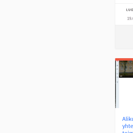
LUO
19.
Ali
yhte
toim