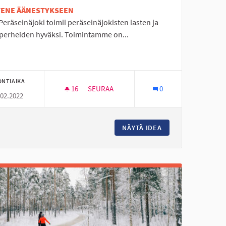
ETENE ÄÄNESTYKSEEN
eräseinäjoki toimii peräseinäjokisten lasten ja
iperheiden hyväksi. Toimintamme on...
ONTIAIKA
16
16 SEURAAJAA
SEURAA
0
.02.2022
MLL PERÄSEINÄJOEN TOIMINTA
ALIKULKUTUNNELI TURVAAMAAN TOIVOLANRANNAN YHT
TURVAAMAAN TOIVOLANRANNAN YHTENÄISKOULUN JA ETELÄ-SEINÄ
NÄYTÄ IDEA
MLL PERÄSEINÄJO