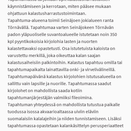
käynnistämiseen ja kerrotaan, miten pääsee mukaan
ohjattuun kalastusharrastustoimintaan.
Tapahtuma-alueena toimii Seinäjoen jokialueen ranta
Törnävällä. Tapahtumaa varten Seinäjokeen Törnävän
padon yläpuoliselle suvantoalueelle istutetaan noin 350
kpl pyyntikokoisia kirjolohia lasten ja nuorten
kalastettavaksi opastetusti. Osa istutetuista kaloista on
varustettu merkillä, joka oikeuttaa kalan saajan
kalastusaiheisiin palkintoihin. Kalastus tapahtuu omilla tai
tapahtumapaikalta lainattavilla onki- ja virvelivälineillä.
Tapahtumapäivänä kalastus kirjolohien istutusalueella on
sallittu vain lapsille ja nuorille. Tapahtumassa saadut
kirjolohet on mahdollista saada kotiin
tapahtumanjärjestäjän valmiiksi fileoimina.
Tapahtuman yhteydessä on mahdollista tutustua paikalle
tuodussa isossa akvaarioaltaassa uiviin eläviin
suomalaisiin kalalajeihin ja niiden tunnistamiseen. Lisäksi
tapahtumassa opastetaan kalankäsittelyn perusperiaatteet