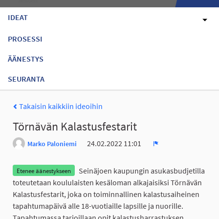
IDEAT
PROSESSI
ÄÄNESTYS
SEURANTA
Takaisin kaikkiin ideoihin
Törnävän Kalastusfestarit
24.02.2022 11:01
Marko Paloniemi
Ilmoita
Seinäjoen kaupungin asukasbudjetilla
Etenee äänestykseen
toteutetaan koululaisten kesäloman alkajaisiksi Törnävän
Kalastusfestarit, joka on toiminnallinen kalastusaiheinen
tapahtumapäivä alle 18-vuotiaille lapsille ja nuorille.
Tapahtumassa tarjoillaan opit kalastusharrastuksen