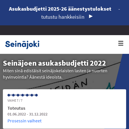
Asukasbudjetti 2025-26 äänestystulokset
-
tutustu hankkeisiin
Seinäjoen asukasbudjetti 2022
Miten sinä edistäisit seinäjokelaisten lasten ja nuorten
hyvinvointia? Äänestä ideoista.
VAIHE 7 / 7
Toteutus
01.06.2022 - 31.12.2022
Prosessin vaiheet