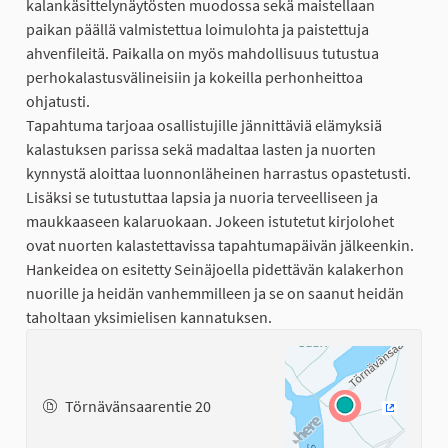
kalankäsittelynäytösten muodossa sekä maistellaan
paikan päällä valmistettua loimulohta ja paistettuja
ahvenfileitä. Paikalla on myös mahdollisuus tutustua
perhokalastusvälineisiin ja kokeilla perhonheittoa
ohjatusti.
Tapahtuma tarjoaa osallistujille jännittäviä elämyksiä
kalastuksen parissa sekä madaltaa lasten ja nuorten
kynnystä aloittaa luonnonläheinen harrastus opastetusti.
Lisäksi se tutustuttaa lapsia ja nuoria terveelliseen ja
maukkaaseen kalaruokaan. Jokeen istutetut kirjolohet
ovat nuorten kalastettavissa tapahtumapäivän jälkeenkin.
Hankeidea on esitetty Seinäjoella pidettävän kalakerhon
nuorille ja heidän vanhemmilleen ja se on saanut heidän
taholtaan yksimielisen kannatuksen.
Törnävänsaarentie 20
(Ulkoinen