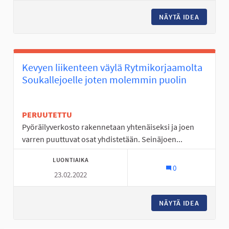
NÄYTÄ IDEA
TANELIN
Kevyen liikenteen väylä Rytmikorjaamolta
Soukallejoelle joten molemmin puolin
PERUUTETTU
Pyöräilyverkosto rakennetaan yhtenäiseksi ja joen
varren puuttuvat osat yhdistetään. Seinäjoen...
LUONTIAIKA
0
23.02.2022
NÄYTÄ IDEA
KEVYEN 