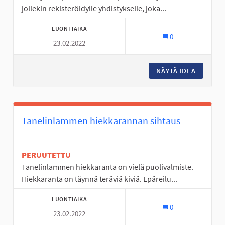
jollekin rekisteröidylle yhdistykselle, joka...
LUONTIAIKA
0
23.02.2022
NÄYTÄ IDEA
TOIMINT
Tanelinlammen hiekkarannan sihtaus
PERUUTETTU
Tanelinlammen hiekkaranta on vielä puolivalmiste.
Hiekkaranta on täynnä teräviä kiviä. Epäreilu...
LUONTIAIKA
0
23.02.2022