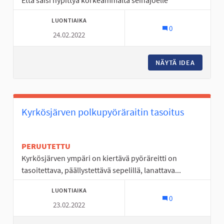
Että saisi hypittyä korkeammalta seinäjoelle
LUONTIAIKA
0
24.02.2022
NÄYTÄ IDEA
UIMAHAL
Kyrkösjärven polkupyöräraitin tasoitus
PERUUTETTU
Kyrkösjärven ympäri on kiertävä pyöräreitti on
tasoitettava, päällystettävä sepelillä, lanattava...
LUONTIAIKA
0
23.02.2022