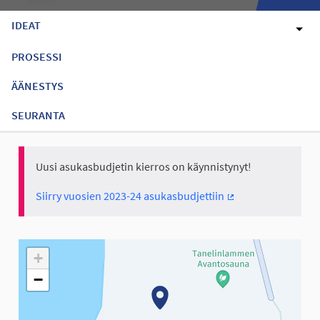
IDEAT
PROSESSI
ÄÄNESTYS
SEURANTA
Uusi asukasbudjetin kierros on käynnistynyt!
Siirry vuosien 2023-24 asukasbudjettiin
(Ulkoinen linkki)
Seuraavassa elementissä on kartta, joka esittää tämän sivun tiet
+
−