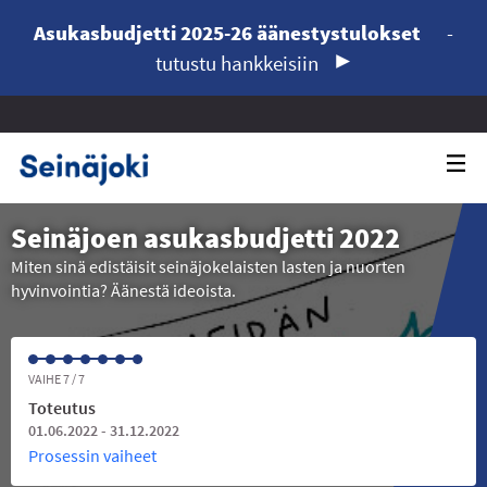
Asukasbudjetti 2025-26 äänestystulokset
-
tutustu hankkeisiin
Seinäjoen asukasbudjetti 2022
Miten sinä edistäisit seinäjokelaisten lasten ja nuorten
hyvinvointia? Äänestä ideoista.
VAIHE 7 / 7
Toteutus
01.06.2022 - 31.12.2022
Prosessin vaiheet