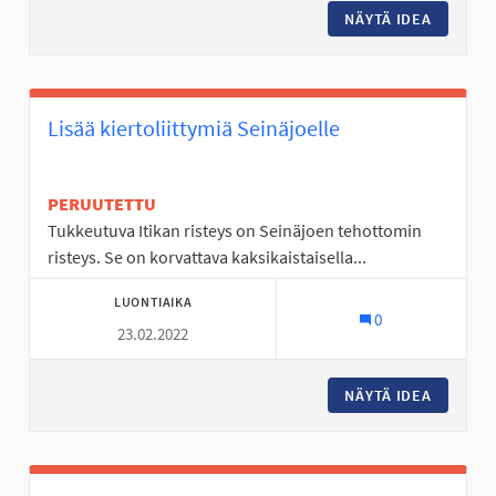
NÄYTÄ IDEA
KYRKÖSJ
Lisää kiertoliittymiä Seinäjoelle
PERUUTETTU
Tukkeutuva Itikan risteys on Seinäjoen tehottomin
risteys. Se on korvattava kaksikaistaisella...
LUONTIAIKA
0
23.02.2022
NÄYTÄ IDEA
LISÄÄ K