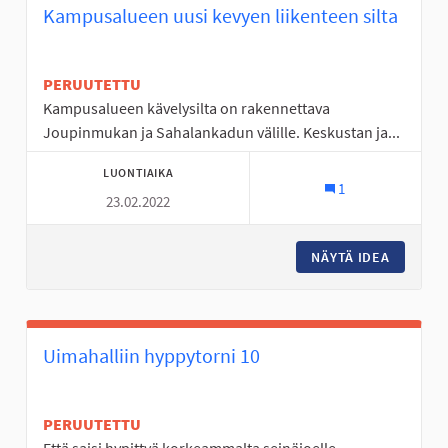
Kampusalueen uusi kevyen liikenteen silta
PERUUTETTU
Kampusalueen kävelysilta on rakennettava
Joupinmukan ja Sahalankadun välille. Keskustan ja...
LUONTIAIKA
1
23.02.2022
NÄYTÄ IDEA
KAMPUSA
Uimahalliin hyppytorni 10
PERUUTETTU