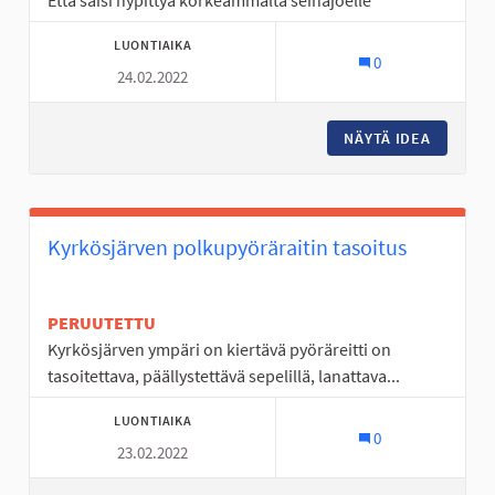
Että saisi hypittyä korkeammalta seinäjoelle
LUONTIAIKA
0
24.02.2022
NÄYTÄ IDEA
UIMAHAL
Kyrkösjärven polkupyöräraitin tasoitus
PERUUTETTU
Kyrkösjärven ympäri on kiertävä pyöräreitti on
tasoitettava, päällystettävä sepelillä, lanattava...
LUONTIAIKA
0
23.02.2022