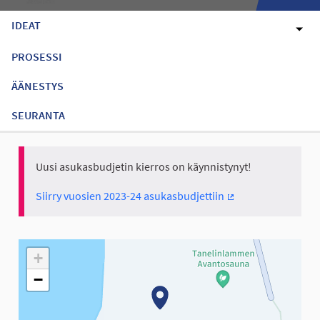
IDEAT
PROSESSI
ÄÄNESTYS
SEURANTA
Uusi asukasbudjetin kierros on käynnistynyt!
Siirry vuosien 2023-24 asukasbudjettiin
(Ulkoinen linkki)
Seuraavassa elementissä on kartta, joka esittää tämän sivun tiet
+
−