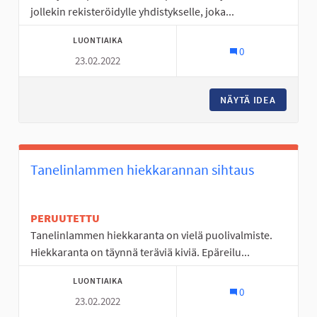
jollekin rekisteröidylle yhdistykselle, joka...
LUONTIAIKA
0
23.02.2022
NÄYTÄ IDEA
TOIMINT
Tanelinlammen hiekkarannan sihtaus
PERUUTETTU
Tanelinlammen hiekkaranta on vielä puolivalmiste.
Hiekkaranta on täynnä teräviä kiviä. Epäreilu...
LUONTIAIKA
0
23.02.2022