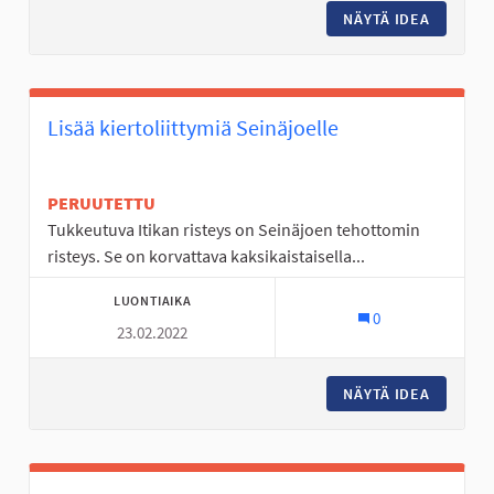
NÄYTÄ IDEA
KYRKÖSJ
Lisää kiertoliittymiä Seinäjoelle
PERUUTETTU
Tukkeutuva Itikan risteys on Seinäjoen tehottomin
risteys. Se on korvattava kaksikaistaisella...
LUONTIAIKA
0
23.02.2022
NÄYTÄ IDEA
LISÄÄ K