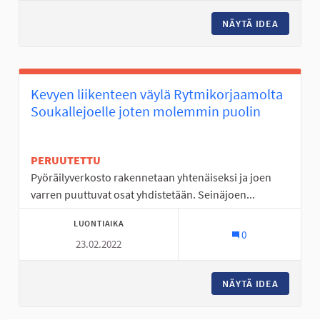
NÄYTÄ IDEA
TANELIN
Kevyen liikenteen väylä Rytmikorjaamolta
Soukallejoelle joten molemmin puolin
PERUUTETTU
Pyöräilyverkosto rakennetaan yhtenäiseksi ja joen
varren puuttuvat osat yhdistetään. Seinäjoen...
LUONTIAIKA
0
23.02.2022
NÄYTÄ IDEA
KEVYEN 