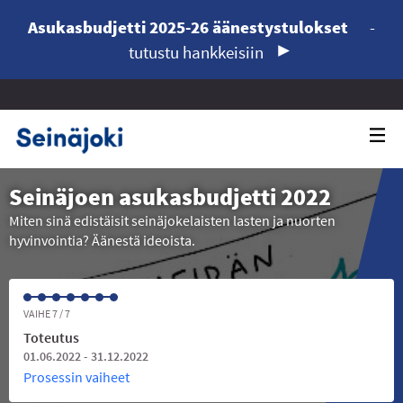
Asukasbudjetti 2025-26 äänestystulokset
-
tutustu hankkeisiin
Seinäjoen asukasbudjetti 2022
Miten sinä edistäisit seinäjokelaisten lasten ja nuorten
hyvinvointia? Äänestä ideoista.
VAIHE 7 / 7
Toteutus
01.06.2022 - 31.12.2022
Prosessin vaiheet