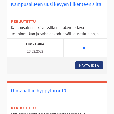
Kampusalueen uusi kevyen liikenteen silta
PERUUTETTU
Kampusalueen kävelysilta on rakennettava
Joupinmukan ja Sahalankadun välille. Keskustan ja...
LUONTIAIKA
1
23.02.2022
NÄYTÄ IDEA
KAMPUSA
Uimahalliin hyppytorni 10
PERUUTETTU