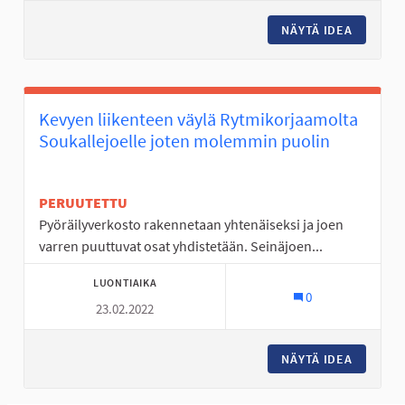
NÄYTÄ IDEA
TANELIN
Kevyen liikenteen väylä Rytmikorjaamolta
Soukallejoelle joten molemmin puolin
PERUUTETTU
Pyöräilyverkosto rakennetaan yhtenäiseksi ja joen
varren puuttuvat osat yhdistetään. Seinäjoen...
LUONTIAIKA
0
23.02.2022
NÄYTÄ IDEA
KEVYEN 