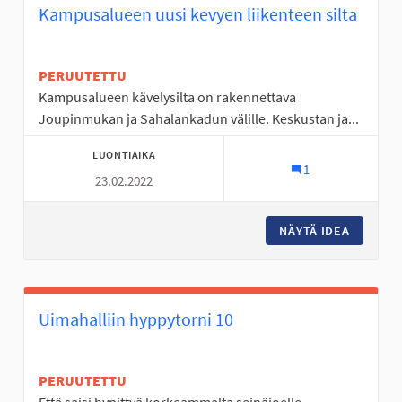
Kampusalueen uusi kevyen liikenteen silta
PERUUTETTU
Kampusalueen kävelysilta on rakennettava
Joupinmukan ja Sahalankadun välille. Keskustan ja...
LUONTIAIKA
1
23.02.2022
NÄYTÄ IDEA
KAMPUSA
Uimahalliin hyppytorni 10
PERUUTETTU