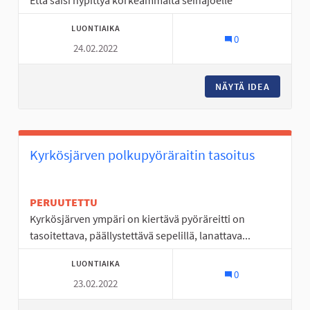
Että saisi hypittyä korkeammalta seinäjoelle
LUONTIAIKA
0
24.02.2022
NÄYTÄ IDEA
UIMAHAL
Kyrkösjärven polkupyöräraitin tasoitus
PERUUTETTU
Kyrkösjärven ympäri on kiertävä pyöräreitti on
tasoitettava, päällystettävä sepelillä, lanattava...
LUONTIAIKA
0
23.02.2022