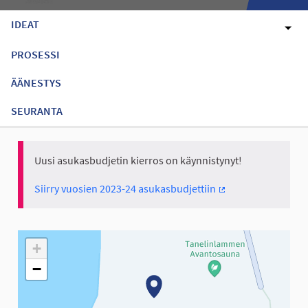
IDEAT
PROSESSI
ÄÄNESTYS
SEURANTA
Uusi asukasbudjetin kierros on käynnistynyt!
Siirry vuosien 2023-24 asukasbudjettiin
(Ulkoinen linkki)
Seuraavassa elementissä on kartta, joka esittää tämän sivun tiet
+
−