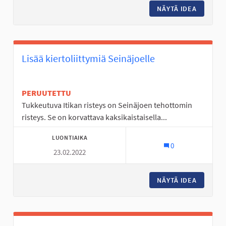
NÄYTÄ IDEA
KYRKÖSJ
Lisää kiertoliittymiä Seinäjoelle
PERUUTETTU
Tukkeutuva Itikan risteys on Seinäjoen tehottomin
risteys. Se on korvattava kaksikaistaisella...
LUONTIAIKA
0
23.02.2022
NÄYTÄ IDEA
LISÄÄ K