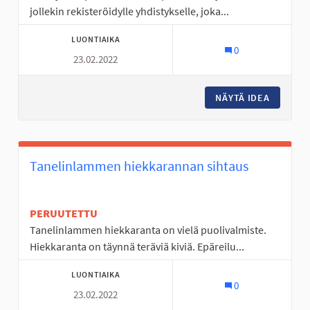
jollekin rekisteröidylle yhdistykselle, joka...
LUONTIAIKA
0
23.02.2022
NÄYTÄ IDEA
TOIMINT
Tanelinlammen hiekkarannan sihtaus
PERUUTETTU
Tanelinlammen hiekkaranta on vielä puolivalmiste.
Hiekkaranta on täynnä teräviä kiviä. Epäreilu...
LUONTIAIKA
0
23.02.2022