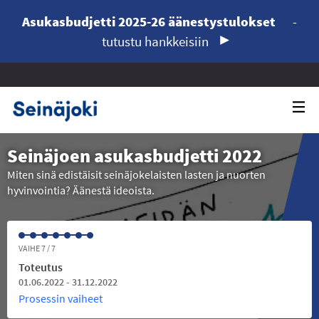
Asukasbudjetti 2025-26 äänestystulokset
-
tutustu hankkeisiin
Seinäjoen asukasbudjetti 2022
Miten sinä edistäisit seinäjokelaisten lasten ja nuorten
hyvinvointia? Äänestä ideoista.
VAIHE 7 / 7
Toteutus
01.06.2022 - 31.12.2022
Prosessin vaiheet