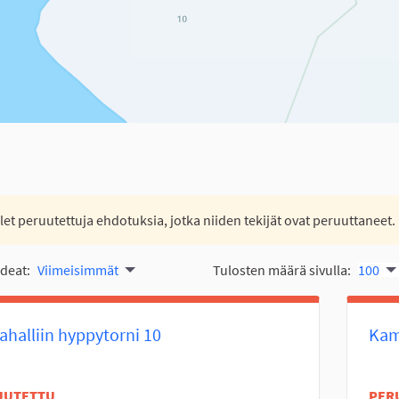
let peruutettuja ehdotuksia, jotka niiden tekijät ovat peruuttaneet.
ideat:
Viimeisimmät
Tulosten määrä sivulla:
100
halliin hyppytorni 10
Kam
UUTETTU
PER