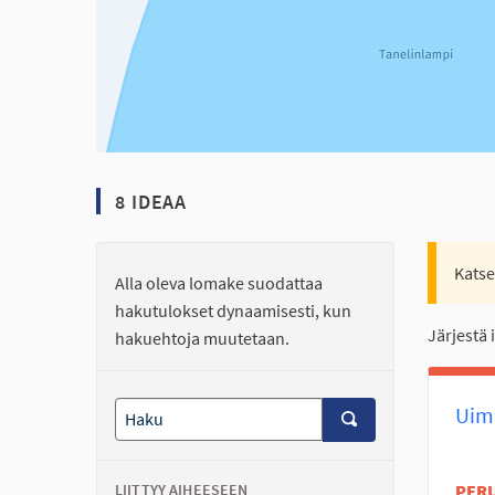
8 IDEAA
Katse
Alla oleva lomake suodattaa
hakutulokset dynaamisesti, kun
Järjestä 
hakuehtoja muutetaan.
Uima
LIITTYY AIHEESEEN
PER