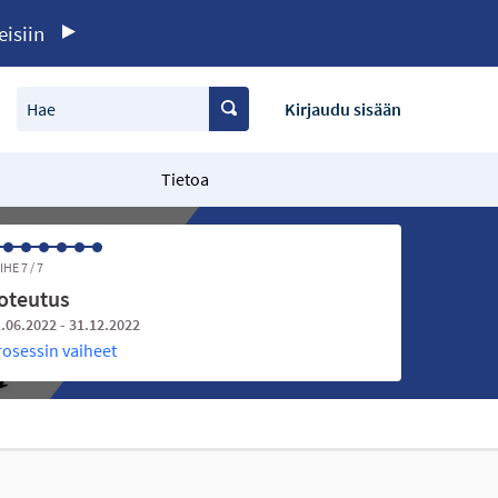
eisiin
Hae
Kirjaudu sisään
Tietoa
IHE 7 / 7
oteutus
.06.2022 - 31.12.2022
rosessin vaiheet