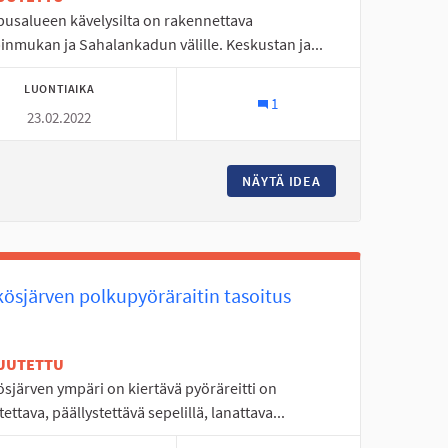
usalueen kävelysilta on rakennettava
inmukan ja Sahalankadun välille. Keskustan ja...
LUONTIAIKA
1
23.02.2022
YTORNI 10
NÄYTÄ IDEA
KAMPUSALUEEN UUS
kösjärven polkupyöräraitin tasoitus
UUTETTU
sjärven ympäri on kiertävä pyöräreitti on
tettava, päällystettävä sepelillä, lanattava...