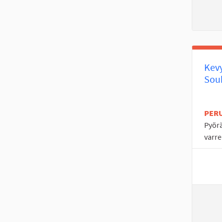
Kevy
Souk
PER
Pyörä
varre