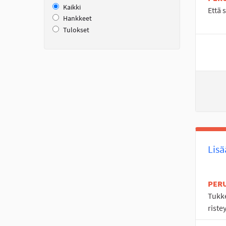
Kaikki
Että 
Hankkeet
Tulokset
Lisä
PER
Tukke
riste