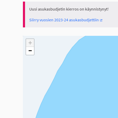
Uusi asukasbudjetin kierros on käynnistynyt!
Siirry vuosien 2023-24 asukasbudjettiin
(Ulkoinen 
Seuraavassa elementissä on kartta, joka esittää tämän 
+
−