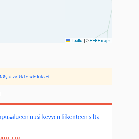
Leaflet
|
©
HERE maps
Näytä kaikki ehdotukset
.
pusalueen uusi kevyen liikenteen silta
UUTETTU