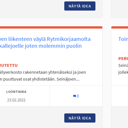
NÄYTÄ IDEA
TANELINLAMMEN H
en liikenteen väylä Rytmikorjaamolta
Toim
allejoelle joten molemmin puolin
PER
UUTETTU
Sein
ilyverkosto rakennetaan yhtenäiseksi ja joen
jolle
n puuttuvat osat yhdistetään. Seinäjoen...
LUONTIAIKA
0
23.02.2022
NÄYTÄ IDEA
KEVYEN LIIKENTE