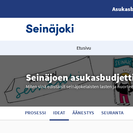
Asukasb
Etusivu
Seinäjoen asukasbudjett
Miten sinä edistäisit seinäjokelaisten lasten ja nuorte
PROSESSI
IDEAT
ÄÄNESTYS
SEURANTA