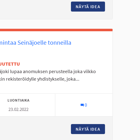
IEKKARANNAN SIHTAUS
NÄYTÄ IDEA
AALTOKESKUKSEN 
intaa Seinäjoelle tonneilla
UUTETTU
äjoki lupaa anomuksen perusteella joka viikko
kin rekisteröidylle yhdistykselle, joka...
LUONTIAIKA
0
23.02.2022
EN VÄYLÄ RYTMIKORJAAMOLTA SOUKALLEJOELLE JOTEN MOLEMMIN 
NÄYTÄ IDEA
TOIMINTAA SEINÄ