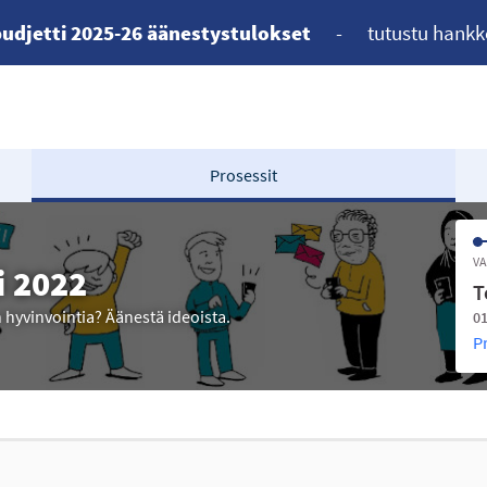
udjetti 2025-26 äänestystulokset
-
tutustu hankk
Prosessit
VA
i 2022
T
n hyvinvointia? Äänestä ideoista.
01
P