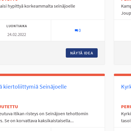
saisi hypittyä korkeammalta seinäjoelle
Kamp
Joup
LUONTIAIKA
0
24.02.2022
NÄYTÄ IDEA
UIMAHALLIIN HYPP
ä kiertoliittymiä Seinäjoelle
Kyr
UUTETTU
PER
utuva Itikan risteys on Seinäjoen tehottomin
Kyrkö
ys. Se on korvattava kaksikaistaisella...
tasoi