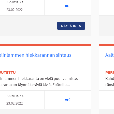
LUONTIAIKA
0
23.02.2022
NÄYTÄ IDEA
LISÄÄ KIERTOLIIT
elinlammen hiekkarannan sihtaus
Aal
UUTETTU
PER
inlammen hiekkaranta on vielä puolivalmiste.
Kahd
aranta on täynnä teräviä kiviä. Epäreilu...
ränsi
LUONTIAIKA
0
23.02.2022