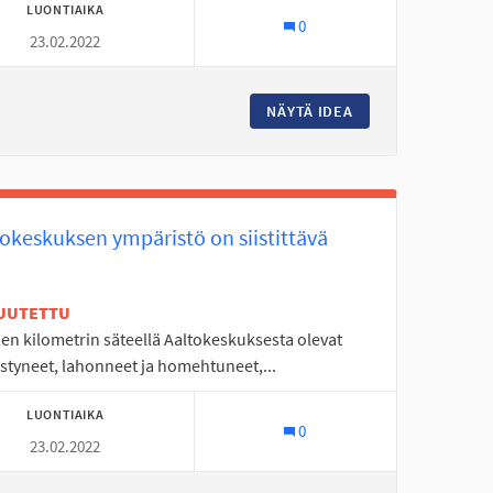
LUONTIAIKA
0
23.02.2022
TYMIÄ SEINÄJOELLE
NÄYTÄ IDEA
KYRKÖSJÄRVEN PO
tokeskuksen ympäristö on siistittävä
UUTETTU
en kilometrin säteellä Aaltokeskuksesta olevat
styneet, lahonneet ja homehtuneet,...
LUONTIAIKA
0
23.02.2022