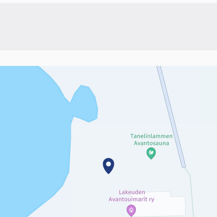
linkki)
sivun tietueet karttapisteinä. Elementtiä voi käyttää ruudunlukijall