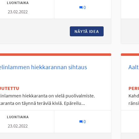
LUONTIAIKA
0
23.02.2022
NÄYTÄ IDEA
LISÄÄ KIERTOLIIT
elinlammen hiekkarannan sihtaus
Aal
UUTETTU
PER
inlammen hiekkaranta on vielä puolivalmiste.
Kahd
aranta on täynnä teräviä kiviä. Epäreilu...
ränsi
LUONTIAIKA
0
23.02.2022