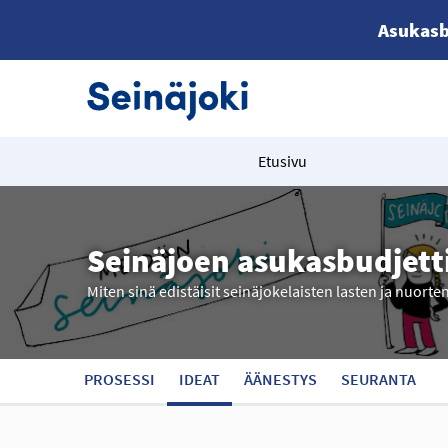
Asukasb
Etusivu
Seinäjoen asukasbudjett
Miten sinä edistäisit seinäjokelaisten lasten ja nuorte
PROSESSI
IDEAT
ÄÄNESTYS
SEURANTA