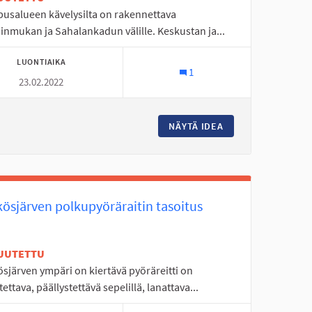
usalueen kävelysilta on rakennettava
inmukan ja Sahalankadun välille. Keskustan ja...
LUONTIAIKA
1
23.02.2022
YTORNI 10
NÄYTÄ IDEA
KAMPUSALUEEN UUS
kösjärven polkupyöräraitin tasoitus
UUTETTU
sjärven ympäri on kiertävä pyöräreitti on
tettava, päällystettävä sepelillä, lanattava...