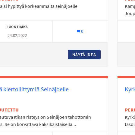
saisi hypittyä korkeammalta seinäjoelle
Kamp
Joup
LUONTIAIKA
0
24.02.2022
NÄYTÄ IDEA
UIMAHALLIIN HYPP
ä kiertoliittymiä Seinäjoelle
Kyr
UUTETTU
PER
utuva Itikan risteys on Seinäjoen tehottomin
Kyrkö
ys. Se on korvattava kaksikaistaisella...
tasoi