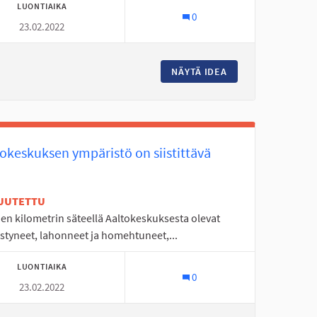
LUONTIAIKA
0
23.02.2022
TYMIÄ SEINÄJOELLE
NÄYTÄ IDEA
KYRKÖSJÄRVEN PO
tokeskuksen ympäristö on siistittävä
UUTETTU
en kilometrin säteellä Aaltokeskuksesta olevat
styneet, lahonneet ja homehtuneet,...
LUONTIAIKA
0
23.02.2022