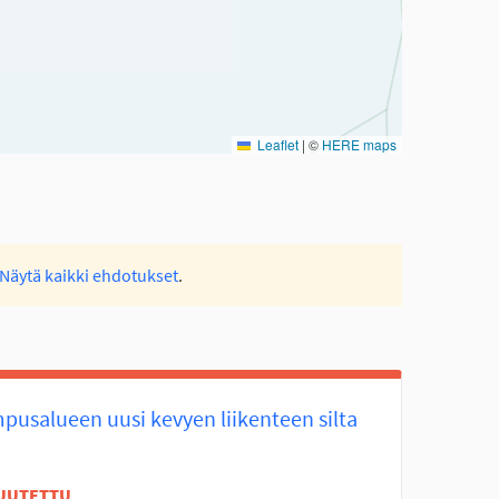
Leaflet
|
©
HERE maps
Näytä kaikki ehdotukset
.
pusalueen uusi kevyen liikenteen silta
UUTETTU