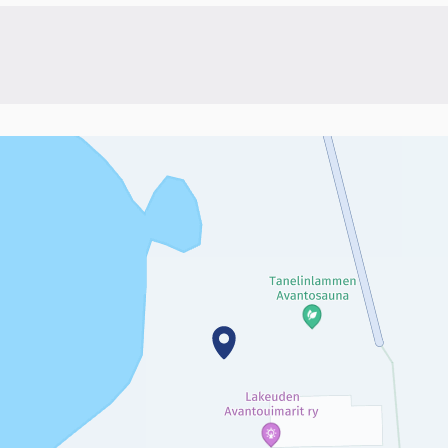
linkki)
sivun tietueet karttapisteinä. Elementtiä voi käyttää ruudunlukijall