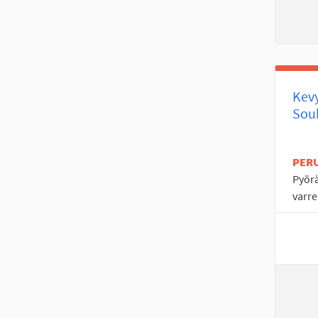
Kevy
Souk
PER
Pyörä
varre