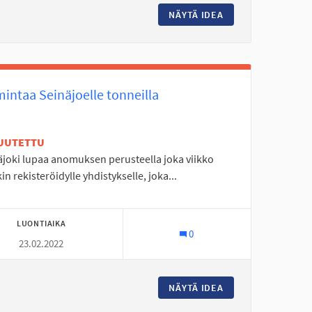
IEKKARANNAN SIHTAUS
NÄYTÄ IDEA
AALTOKESKUKSEN 
intaa Seinäjoelle tonneilla
UUTETTU
äjoki lupaa anomuksen perusteella joka viikko
kin rekisteröidylle yhdistykselle, joka...
LUONTIAIKA
0
23.02.2022
EN VÄYLÄ RYTMIKORJAAMOLTA SOUKALLEJOELLE JOTEN MOLEMMIN 
NÄYTÄ IDEA
TOIMINTAA SEINÄ