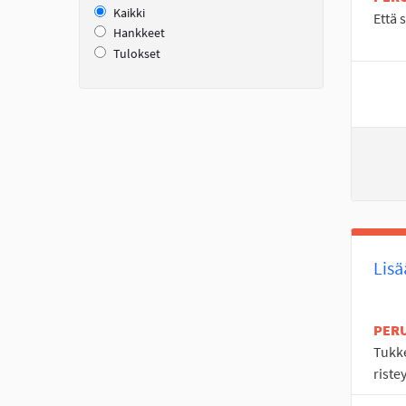
Kaikki
Että 
Hankkeet
Tulokset
Lisä
PER
Tukke
riste