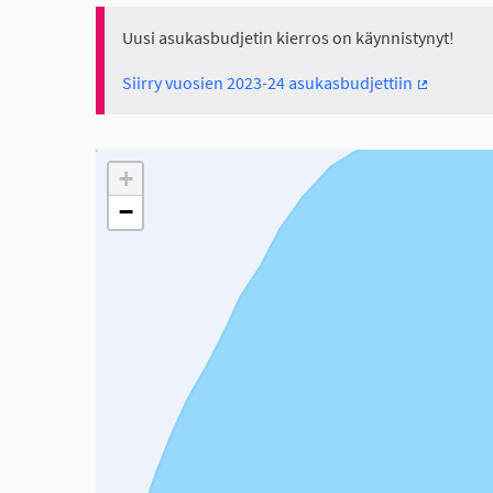
Uusi asukasbudjetin kierros on käynnistynyt!
Siirry vuosien 2023-24 asukasbudjettiin
(Ulkoinen 
Seuraavassa elementissä on kartta, joka esittää tämän 
+
−