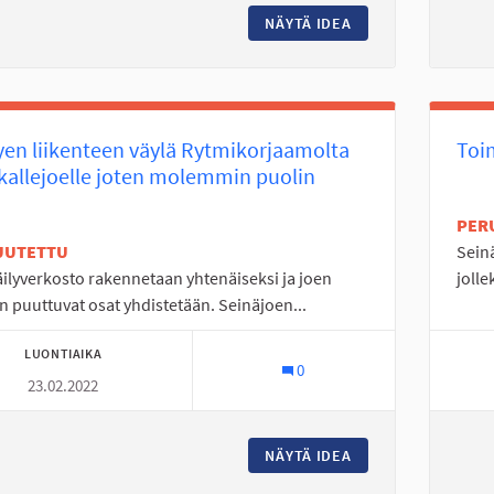
NÄYTÄ IDEA
TANELINLAMMEN H
en liikenteen väylä Rytmikorjaamolta
Toim
allejoelle joten molemmin puolin
PER
UUTETTU
Sein
ilyverkosto rakennetaan yhtenäiseksi ja joen
jolle
n puuttuvat osat yhdistetään. Seinäjoen...
LUONTIAIKA
0
23.02.2022
NÄYTÄ IDEA
KEVYEN LIIKENTE