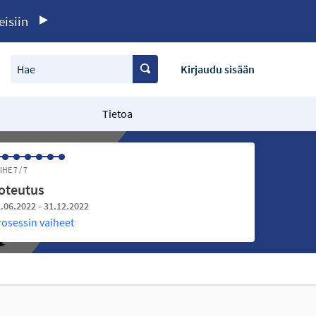
eisiin
Hae
Kirjaudu sisään
Tietoa
IHE 7 / 7
oteutus
.06.2022 - 31.12.2022
rosessin vaiheet