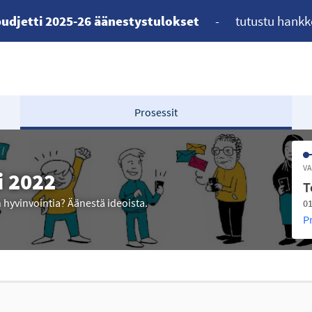
udjetti 2025-26 äänestystulokset
-
tutustu hankk
Prosessit
VA
i 2022
T
n hyvinvointia? Äänestä ideoista.
01
P