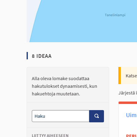
8 IDEAA
Katse
Alla oleva lomake suodattaa
hakutulokset dynaamisesti, kun
Järjestä 
hakuehtoja muutetaan.
Uima
LIITTYY AIHEESEEN
PER