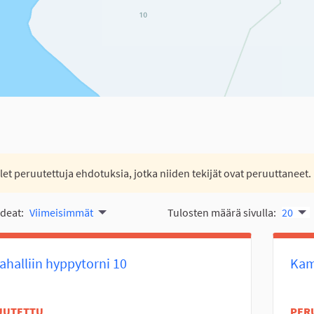
let peruutettuja ehdotuksia, jotka niiden tekijät ovat peruuttaneet.
ideat:
Viimeisimmät
Tulosten määrä sivulla:
20
halliin hyppytorni 10
Kam
UUTETTU
PER