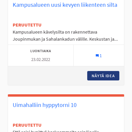
Kampusalueen uusi kevyen liikenteen silta
PERUUTETTU
Kampusalueen kävelysilta on rakennettava
Joupinmukan ja Sahalankadun välille. Keskustan ja...
LUONTIAIKA
1
23.02.2022
NÄYTÄ IDEA
KAMPUSA
Uimahalliin hyppytorni 10
PERUUTETTU