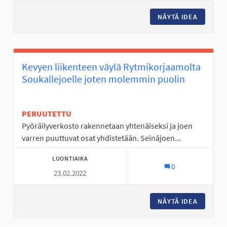
NÄYTÄ IDEA
TANELIN
Kevyen liikenteen väylä Rytmikorjaamolta
Soukallejoelle joten molemmin puolin
PERUUTETTU
Pyöräilyverkosto rakennetaan yhtenäiseksi ja joen
varren puuttuvat osat yhdistetään. Seinäjoen...
LUONTIAIKA
0
23.02.2022
NÄYTÄ IDEA
KEVYEN 