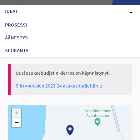
IDEAT
PROSESSI
ÄÄNESTYS
SEURANTA
Uusi asukasbudjetin kierros on käynnistynyt!
Siirry vuosien 2023-24 asukasbudjettiin
(Ulkoinen linkki)
Seuraavassa elementissä on kartta, joka esittää tämän sivun tiet
+
−