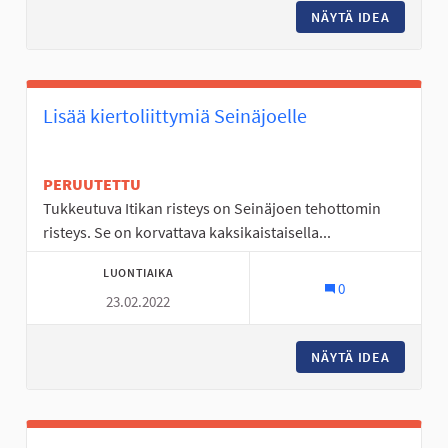
NÄYTÄ IDEA
KYRKÖSJ
Lisää kiertoliittymiä Seinäjoelle
PERUUTETTU
Tukkeutuva Itikan risteys on Seinäjoen tehottomin
risteys. Se on korvattava kaksikaistaisella...
LUONTIAIKA
0
23.02.2022
NÄYTÄ IDEA
LISÄÄ K