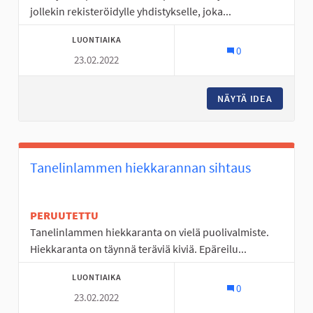
jollekin rekisteröidylle yhdistykselle, joka...
LUONTIAIKA
0
23.02.2022
NÄYTÄ IDEA
TOIMINT
Tanelinlammen hiekkarannan sihtaus
PERUUTETTU
Tanelinlammen hiekkaranta on vielä puolivalmiste.
Hiekkaranta on täynnä teräviä kiviä. Epäreilu...
LUONTIAIKA
0
23.02.2022