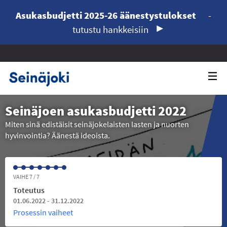
Asukasbudjetti 2025-26 äänestystulokset
-
tutustu hankkeisiin
Seinäjoen asukasbudjetti 2022
Miten sinä edistäisit seinäjokelaisten lasten ja nuorten
hyvinvointia? Äänestä ideoista.
VAIHE 7 / 7
Toteutus
01.06.2022 - 31.12.2022
Prosessin vaiheet