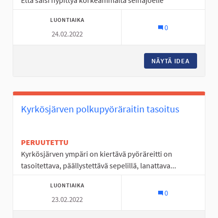
Että saisi hypittyä korkeammalta seinäjoelle
LUONTIAIKA
0
24.02.2022
NÄYTÄ IDEA
UIMAHAL
Kyrkösjärven polkupyöräraitin tasoitus
PERUUTETTU
Kyrkösjärven ympäri on kiertävä pyöräreitti on
tasoitettava, päällystettävä sepelillä, lanattava...
LUONTIAIKA
0
23.02.2022