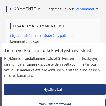
0 KOMMENTTIA
Järjestä tulokset:
Vanhimmat
LISÄÄ OMA KOMMENTTISI
Kirjaudu sisään
tai
rekisteröidy palveluun
kommentoidaksesi.
Tietoa verkkosivustolla käytetyistä evästeistä
Käytämme sivustollamme evästeitä sivuston suorituskyvyn ja
sisällön parantamiseksi. Evästeiden avulla voimme tarjota
yksilöllisemmän käyttäjäkokemuksen ja sisältöjä sosiaalisen
Äänestyksen pikaohjeet
Usein kysytyt kysymykset
median kanavista.
Näin äänestät Asukasbudjetissa
Yhteystiedot
Aluerajaukset ja budjetin jakautuminen alueille
Käyttöehdot asukkaille
Lataa avoimet datatiedostot
Hyväksy kaikki
Evästeasetukset
Vain välttämättömät