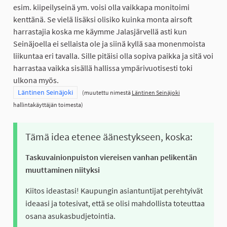
esim. kiipeilyseinä ym. voisi olla vaikkapa monitoimi
kenttänä. Se vielä lisäksi olisiko kuinka monta airsoft
harrastajia koska me käymme Jalasjärvellä asti kun
Seinäjoella ei sellaista ole ja siinä kyllä saa monenmoista
liikuntaa eri tavalla. Sille pitäisi olla sopiva paikka ja sitä voi
harrastaa vaikka sisällä hallissa ympärivuotisesti toki
ulkona myös.
Rajaa tulokset teeman mukaan: Läntinen Seinäjoki
Läntinen Seinäjoki
(muutettu nimestä
Läntinen Seinäjoki
hallintakäyttäjän toimesta)
Tämä idea etenee äänestykseen, koska:
Taskuvainionpuiston viereisen vanhan pelikentän
muuttaminen niityksi
Kiitos ideastasi! Kaupungin asiantuntijat perehtyivät
ideaasi ja totesivat, että se olisi mahdollista toteuttaa
osana asukasbudjetointia.