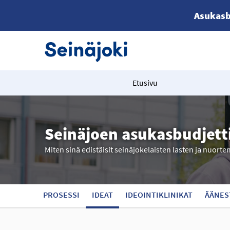
Asukasb
Etusivu
Seinäjoen asukasbudjett
Miten sinä edistäisit seinäjokelaisten lasten ja nuorte
PROSESSI
IDEAT
IDEOINTIKLINIKAT
ÄÄNES