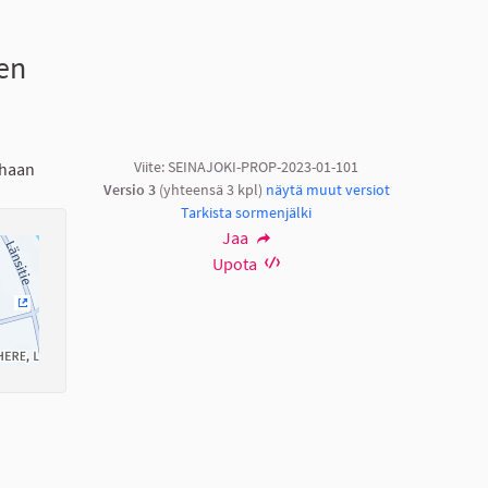
en
Viite: SEINAJOKI-PROP-2023-01-101
ihaan
Versio 3
(yhteensä 3 kpl)
näytä muut versiot
Tarkista sormenjälki
Jaa
Upota
(Ulkoinen linkki)