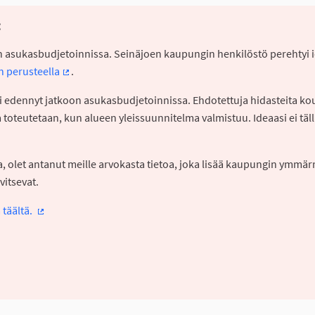
:
koon asukasbudjetoinnissa. Seinäjoen kaupungin henkilöstö perehtyi 
n perusteella
.
(Ulkoinen linkki)
vasti edennyt jatkoon asukasbudjetoinnissa. Ehdotettuja hidasteita ko
 toteutetaan, kun alueen yleissuunnitelma valmistuu. Ideaasi ei täl
sa, olet antanut meille arvokasta tietoa, joka lisää kaupungin ymmär
rvitsevat.
 täältä.
(Ulkoinen linkki)