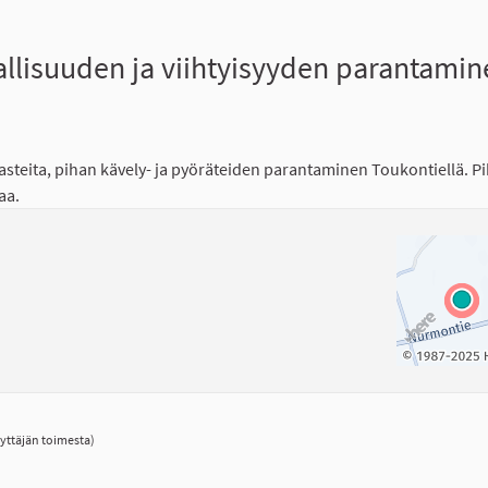
allisuuden ja viihtyisyyden parantamin
steita, pihan kävely- ja pyöräteiden parantaminen Toukontiellä. P
aa.
yttäjän toimesta)