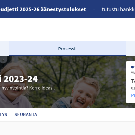
udjetti 2025-26 äänestystulokset
-
tutustu hankk
Prosessit
VA
i 2023-24
T
n hyvinvointia? Kerro ideasi.
01
P
TYS
SEURANTA