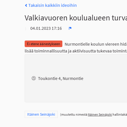
Takaisin kaikkiin ideoihin
Valkiavuoren koulualueen turv
04.01.2023 17:16
Ilmoita
Nurmontielle koulun viereen hida
Ei etene äänestykseen
lisää toiminnallisuutta ja aktiivisuutta tukevaa toimint
Toukontie 4, Nurmontie
Rajaa tulokset teeman mukaan: Itäinen Seinäjoki
Itäinen Seinäjoki
(muutettu nimestä
Itäinen Seinäjoki
hallintakä