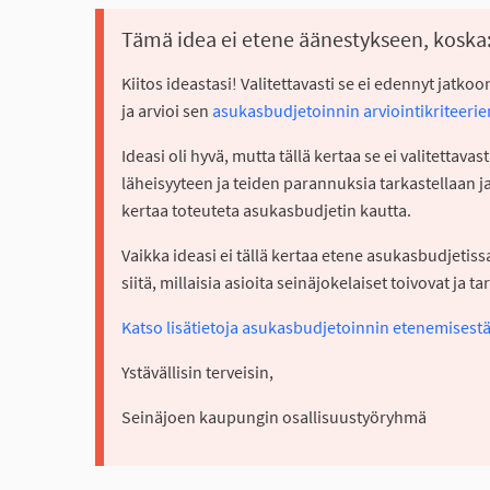
Tämä idea ei etene äänestykseen, koska
Kiitos ideastasi! Valitettavasti se ei edennyt jat
ja arvioi sen
asukasbudjetoinnin arviointikriteerie
Ideasi oli hyvä, mutta tällä kertaa se ei valitetta
läheisyyteen ja teiden parannuksia tarkastellaan ja
kertaa toteuteta asukasbudjetin kautta.
Vaikka ideasi ei tällä kertaa etene asukasbudjetis
siitä, millaisia asioita seinäjokelaiset toivovat ja ta
Katso lisätietoja asukasbudjetoinnin etenemisestä
Ystävällisin terveisin,
Seinäjoen kaupungin osallisuustyöryhmä