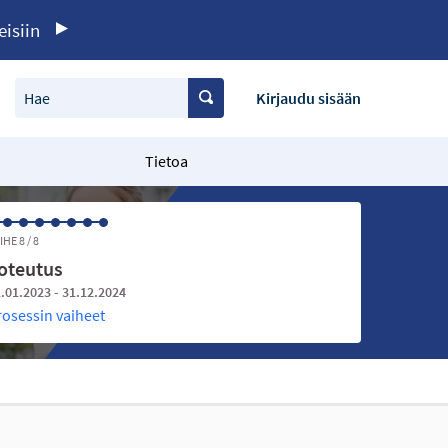
eisiin
Hae
Kirjaudu sisään
Tietoa
IHE 8 / 8
oteutus
.01.2023 - 31.12.2024
rosessin vaiheet