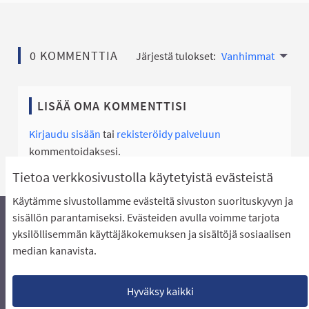
0 KOMMENTTIA
Järjestä tulokset:
Vanhimmat
LISÄÄ OMA KOMMENTTISI
Kirjaudu sisään
tai
rekisteröidy palveluun
kommentoidaksesi.
Tietoa verkkosivustolla käytetyistä evästeistä
Käytämme sivustollamme evästeitä sivuston suorituskyvyn ja
sisällön parantamiseksi. Evästeiden avulla voimme tarjota
yksilöllisemmän käyttäjäkokemuksen ja sisältöjä sosiaalisen
Äänestyksen pikaohjeet
Usein kysytyt kysymykset
median kanavista.
Näin äänestät Asukasbudjetissa
Yhteystiedot
Aluerajaukset ja budjetin jakautuminen alueille
Käyttöehdot asukkaille
Lataa avoimet datatiedostot
Hyväksy kaikki
Evästeasetukset