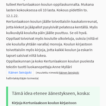
tulleet Kertunlaakson koulun oppilaskunnalta. Mukana
lasten kokouksessa oli 10 lasta. Kokous pidettiin to.
12.1.22.
Kertunlaakson koulun jäälle toivottaisiin kaukalonreunat,
jotta kiekot ja jääpallot pysyisivät pelatessa kentällä. Myös
kulkuväylä koululta päin jäälle puuttuu. Se oli hyvä.
Oppilaat toivoivat myös koululle ulkoleluja, suksia (niitä ei
ole koululla yhtään varalla) monoja. Koulun kirjastoon
toivottaisiin myös kirjoja, jotta kaikki koulun ja eskarin
lapset saisivat niitä lukea.
Oppilaskunnan ja koko Kertunlaakson koulun puolesta
tekstin tuotti luokanopettaja Anne Mylläri
Rajaa tulokset teeman mukaan: Itäinen Seinäjoki
Itäinen Seinäjoki
(muutettu nimestä
Itäinen Seinäjoki
hallintakäyttäjän toimesta)
Tämä idea etenee äänestykseen, koska:
Kirjoja Kertunlaakson koulun kirjastoon