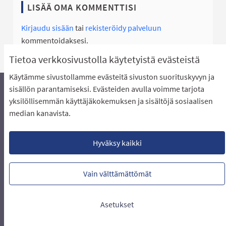
LISÄÄ OMA KOMMENTTISI
Kirjaudu sisään
tai
rekisteröidy palveluun
kommentoidaksesi.
Tietoa verkkosivustolla käytetyistä evästeistä
Käytämme sivustollamme evästeitä sivuston suorituskyvyn ja
sisällön parantamiseksi. Evästeiden avulla voimme tarjota
yksilöllisemmän käyttäjäkokemuksen ja sisältöjä sosiaalisen
Äänestyksen pikaohjeet
Usein kysytyt kysymykset
median kanavista.
Näin äänestät Asukasbudjetissa
Yhteystiedot
Aluerajaukset ja budjetin jakautuminen alueille
Käyttöehdot asukkaille
Lataa avoimet datatiedostot
Hyväksy kaikki
Evästeasetukset
Vain välttämättömät
Verkkosivusto luotu
vapaan ohjelmiston
(Ulkoin
avulla.
Asetukset