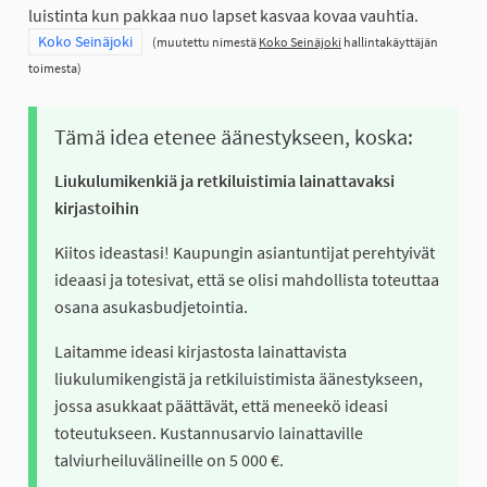
luistinta kun pakkaa nuo lapset kasvaa kovaa vauhtia.
Rajaa tulokset teeman mukaan: Koko Seinäjoki
Koko Seinäjoki
(muutettu nimestä
Koko Seinäjoki
hallintakäyttäjän
toimesta)
Tämä idea etenee äänestykseen, koska:
Liukulumikenkiä ja retkiluistimia lainattavaksi
kirjastoihin
Kiitos ideastasi! Kaupungin asiantuntijat perehtyivät
ideaasi ja totesivat, että se olisi mahdollista toteuttaa
osana asukasbudjetointia.
Laitamme ideasi kirjastosta lainattavista
liukulumikengistä ja retkiluistimista äänestykseen,
jossa asukkaat päättävät, että meneekö ideasi
toteutukseen. Kustannusarvio lainattaville
talviurheiluvälineille on 5 000 €.