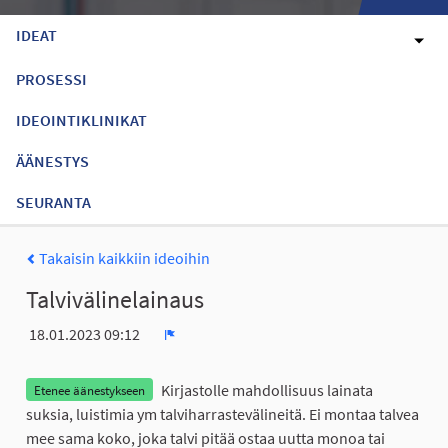
IDEAT
PROSESSI
IDEOINTIKLINIKAT
ÄÄNESTYS
SEURANTA
Takaisin kaikkiin ideoihin
Talvivälinelainaus
18.01.2023 09:12
Ilmoita
Kirjastolle mahdollisuus lainata
Etenee äänestykseen
suksia, luistimia ym talviharrastevälineitä. Ei montaa talvea
mee sama koko, joka talvi pitää ostaa uutta monoa tai