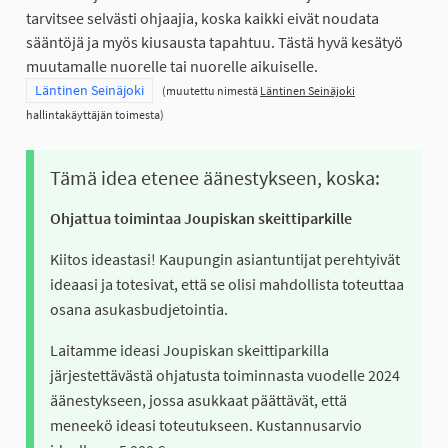
tarvitsee selvästi ohjaajia, koska kaikki eivät noudata
sääntöjä ja myös kiusausta tapahtuu. Tästä hyvä kesätyö
muutamalle nuorelle tai nuorelle aikuiselle.
Rajaa tulokset teeman mukaan: Läntinen Seinäjoki
Läntinen Seinäjoki
(muutettu nimestä
Läntinen Seinäjoki
hallintakäyttäjän toimesta)
Tämä idea etenee äänestykseen, koska:
Ohjattua toimintaa Joupiskan skeittiparkille
Kiitos ideastasi! Kaupungin asiantuntijat perehtyivät
ideaasi ja totesivat, että se olisi mahdollista toteuttaa
osana asukasbudjetointia.
Laitamme ideasi Joupiskan skeittiparkilla
järjestettävästä ohjatusta toiminnasta vuodelle 2024
äänestykseen, jossa asukkaat päättävät, että
meneekö ideasi toteutukseen. Kustannusarvio