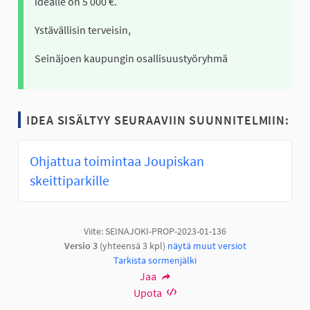
idealle on 5 000 €.
Ystävällisin terveisin,
Seinäjoen kaupungin osallisuustyöryhmä
IDEA SISÄLTYY SEURAAVIIN SUUNNITELMIIN:
Ohjattua toimintaa Joupiskan
skeittiparkille
Viite: SEINAJOKI-PROP-2023-01-136
Versio 3
(yhteensä 3 kpl)
näytä muut versiot
Tarkista sormenjälki
Jaa
Upota