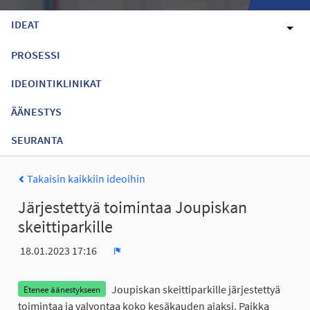
IDEAT
PROSESSI
IDEOINTIKLINIKAT
ÄÄNESTYS
SEURANTA
Takaisin kaikkiin ideoihin
Järjestettyä toimintaa Joupiskan
skeittiparkille
18.01.2023 17:16
Ilmoita
Joupiskan skeittiparkille järjestettyä
Etenee äänestykseen
toimintaa ja valvontaa koko kesäkauden ajaksi. Paikka