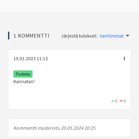
1 KOMMENTTI
Järjestä tulokset:
Vanhimmat
19.01.2023 11:13
Puolesta
Kannatan!
Olen samaa mi
0
Olen eri 
0
Kommentti moderoitu 20.05.2024 20:25