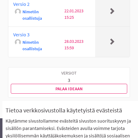
Versio 2
22.01.2023
Nimetön
15:25
osallistuja
Versio 3
28.03.2023
Nimetön
15:59
osallistuja
VERSIOT
3
PALAA IDEAAN
Tietoa verkkosivustolla käytetyistä evästeistä
Käytämme sivustollamme evästeitä sivuston suorituskyvyn ja
sisällön parantamiseksi. Evästeiden avulla voimme tarjota
yksilöllisemmän käyttäjäkokemuksen ja sisältöjä sosiaalisen
Äänestyksen pikaohjeet
Usein kysytyt kysymykset