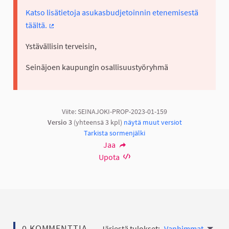
Katso lisätietoja asukasbudjetoinnin etenemisestä
täältä.
(Ulkoinen linkki)
Ystävällisin terveisin,
Seinäjoen kaupungin osallisuustyöryhmä
Viite: SEINAJOKI-PROP-2023-01-159
Versio 3
(yhteensä 3 kpl)
näytä muut versiot
Tarkista sormenjälki
Jaa
Upota
0 KOMMENTTIA
Järjestä tulokset:
Vanhimmat