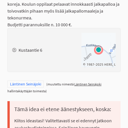
koreja. Koulun oppilaat pelaavat innokkaasti jalkapalloa ja
toivovatkin pihaan myös lisää jalkapallomaaleja ja
tekonurmea.
Budjetti parannuksille n. 10 000 €.
Kustaantie 6
(Ulkoinen
Rajaa tulokset teeman mukaan: Läntinen Seinäjoki
Läntinen Seinäjoki
(muutettu nimestä
Läntinen Seinäjoki
hallintakäyttäjän toimesta)
Tämä idea ei etene äänestykseen, koska:
Kiitos ideastasi! Valitettavasti se ei edennyt jatkoon
asukasbudjetoinnissa. Seinäjoen kaupungin