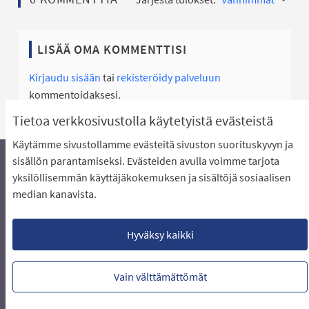
LISÄÄ OMA KOMMENTTISI
Kirjaudu sisään
tai
rekisteröidy palveluun
kommentoidaksesi.
Tietoa verkkosivustolla käytetyistä evästeistä
Käytämme sivustollamme evästeitä sivuston suorituskyvyn ja
sisällön parantamiseksi. Evästeiden avulla voimme tarjota
yksilöllisemmän käyttäjäkokemuksen ja sisältöjä sosiaalisen
Äänestyksen pikaohjeet
Usein kysytyt kysymykset
median kanavista.
Näin äänestät Asukasbudjetissa
Yhteystiedot
Aluerajaukset ja budjetin jakautuminen alueille
Käyttöehdot asukkaille
Lataa avoimet datatiedostot
Hyväksy kaikki
Evästeasetukset
Vain välttämättömät
Verkkosivusto luotu
vapaan ohjelmiston
(Ulkoin