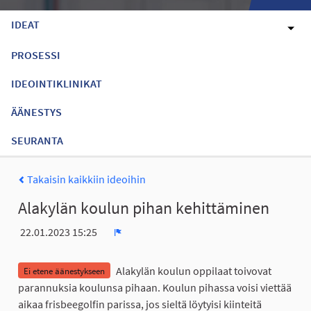
IDEAT
PROSESSI
IDEOINTIKLINIKAT
ÄÄNESTYS
SEURANTA
Takaisin kaikkiin ideoihin
Alakylän koulun pihan kehittäminen
22.01.2023 15:25
Ilmoita
Alakylän koulun oppilaat toivovat
Ei etene äänestykseen
parannuksia koulunsa pihaan. Koulun pihassa voisi viettää
aikaa frisbeegolfin parissa, jos sieltä löytyisi kiinteitä