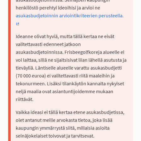
henkilöstö perehtyi ideoihisi ja arvioi ne
asukasbudjetoinnin arviointikriteerien perusteella.
(Ulkoinen linkki)
Ideanne olivat hyviä, mutta tällä kertaa ne eivät
valitettavasti edenneet jatkoon
asukasbudjetoinnissa. Frisbeegolfkoreja alueelle ei
voi laittaa, sillä ne sijaitsisivat liian lähellä asutusta ja
tieväyliä. Läntiselle alueelle varattu asukasbudjetti
(70 000 euroa) ei valitettavasti riitä maaleihin ja
tekonurmeen. Lisäksi tilankäytön kannalta nykyiset
neljä maalia ovat asiantuntijoidemme mukaan
riittävät.
Vaikka ideasi ei tällä kertaa etene asukasbudjetissa,
olet antanut meille arvokasta tietoa, joka lisää
kaupungin ymmärrystä siitä, millaisia asioita
seinäjokelaiset toivovat ja tarvitsevat.