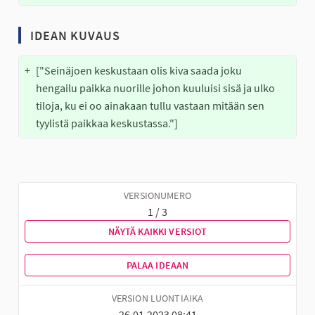
IDEAN KUVAUS
+
["Seinäjoen keskustaan olis kiva saada joku 
hengailu paikka nuorille johon kuuluisi sisä ja ulko 
tiloja, ku ei oo ainakaan tullu vastaan mitään sen 
tyylistä paikkaa keskustassa."]
VERSIONUMERO
1 / 3
NÄYTÄ KAIKKI VERSIOT
PALAA IDEAAN
VERSION LUONTIAIKA
26.01.2023 08:41