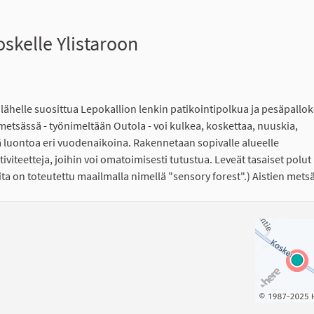
skelle Ylistaroon
lähelle suosittua Lepokallion lenkin patikointipolkua ja pesäpallo
 metsässä - työnimeltään Outola - voi kulkea, koskettaa, nuuskia,
ä luontoa eri vuodenaikoina. Rakennetaan sopivalle alueelle
ktiviteetteja, joihin voi omatoimisesti tutustua. Leveät tasaiset polut
a on toteutettu maailmalla nimellä "sensory forest".) Aistien mets