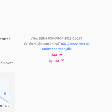
Viite: SEINAJOKI-PROP-2023-01-177
kenttää
Versio 4
(yhteensä 4 kpl)
näytä muut versiot
Tarkista sormenjälki
Jaa
Upota
ään ovat
(Ulkoinen linkki)