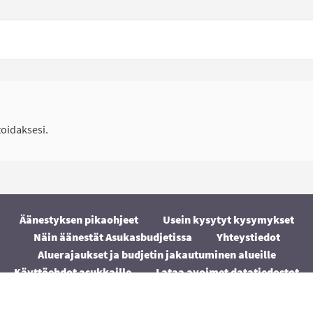
idaksesi.
Äänestyksen pikaohjeet
Usein kysytyt kysymykset
Näin äänestät Asukasbudjetissa
Yhteystiedot
Aluerajaukset ja budjetin jakautuminen alueille
Käyttöehdot asukkaille
Lataa avoimet datatiedostot
Evästeasetukset