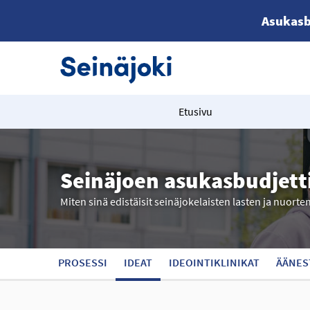
Asukasb
Etusivu
Seinäjoen asukasbudjett
Miten sinä edistäisit seinäjokelaisten lasten ja nuorte
PROSESSI
IDEAT
IDEOINTIKLINIKAT
ÄÄNES