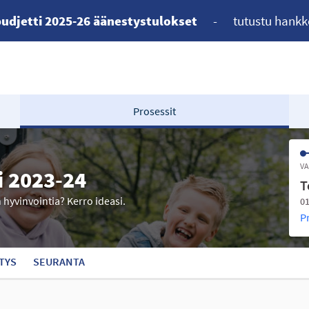
udjetti 2025-26 äänestystulokset
-
tutustu hankk
Prosessit
VA
i 2023-24
T
n hyvinvointia? Kerro ideasi.
01
P
TYS
SEURANTA