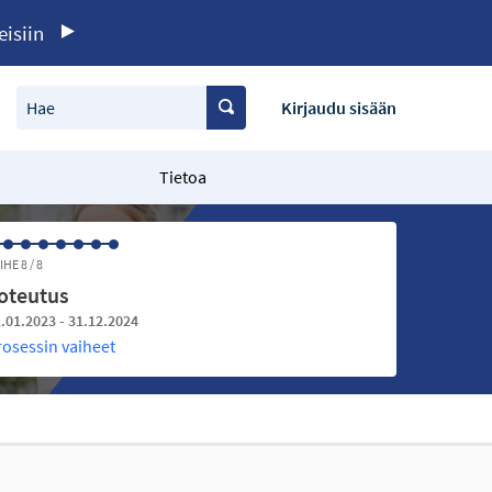
eisiin
Hae
Kirjaudu sisään
Tietoa
IHE 8 / 8
oteutus
.01.2023 - 31.12.2024
rosessin vaiheet