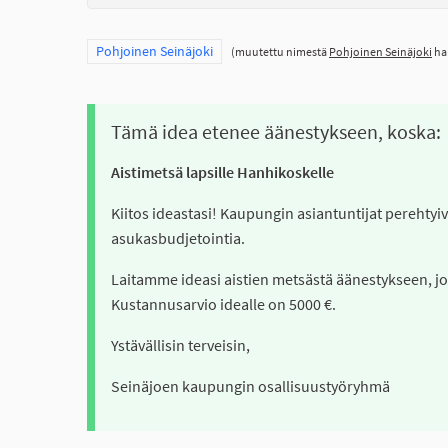
Rajaa tulokset teeman mukaan: Pohjoinen Seinäjoki
Pohjoinen Seinäjoki
(muutettu nimestä
Pohjoinen Seinäjoki
hal
Tämä idea etenee äänestykseen, koska:
Aistimetsä lapsille Hanhikoskelle
Kiitos ideastasi! Kaupungin asiantuntijat perehtyivä
asukasbudjetointia.
Laitamme ideasi aistien metsästä äänestykseen, jo
Kustannusarvio idealle on 5000 €.
Ystävällisin terveisin,
Seinäjoen kaupungin osallisuustyöryhmä