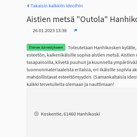
Takaisin kaikkiin ideoihin
Aistien metsä "Outola" Hanhiko
26.01.2023 13:38
Ilmoita
Toteutetaan Hanhikosken kylälle, 
Etenee äänestykseen
esteetön, kaikenikäisille sopiva aistien metsä. Aistien
tasapainoilla, kiivetä puuhun ja kuunnella ympäröivä
luonnonmateriaaleista erilaisia, eri-ikäisille sopivia a
mahdollistavat esteettömyyden. (Samankaltaisia ideoit
kaikki tervetulleita olemaan ja nauttimaan!
Koskentie, 61460 Hanhikoski