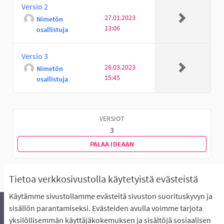
Versio 2
27.01.2023
Nimetön
13:06
osallistuja
Versio 3
28.03.2023
Nimetön
15:45
osallistuja
VERSIOT
3
PALAA IDEAAN
Tietoa verkkosivustolla käytetyistä evästeistä
Käytämme sivustollamme evästeitä sivuston suorituskyvyn ja
sisällön parantamiseksi. Evästeiden avulla voimme tarjota
yksilöllisemmän käyttäjäkokemuksen ja sisältöjä sosiaalisen
Äänestyksen pikaohjeet
Usein kysytyt kysymykset