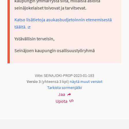
kaupungin ymmärrystä siitä, millaisia asioita
seinäjokelaiset toivovat ja tarvitsevat.
Katso lisätietoja asukasbudjetoinnin etenemisestä
täältä.
(Ulkoinen linkki)
Ystävällisin terveisin,
Seinäjoen kaupungin osallisuustyöryhmä
Viite: SEINAJOKI-PROP-2023-01-183
Versio 3
(yhteensä 3 kpl)
näytä muut versiot
Tarkista sormenjälki
Jaa
Upota