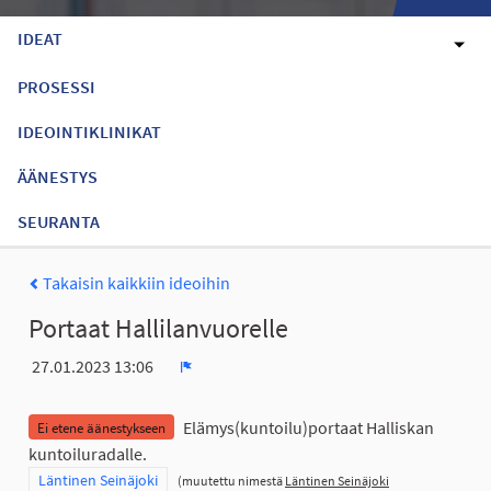
IDEAT
PROSESSI
IDEOINTIKLINIKAT
ÄÄNESTYS
SEURANTA
Takaisin kaikkiin ideoihin
Portaat Hallilanvuorelle
27.01.2023 13:06
Ilmoita
Elämys(kuntoilu)portaat Halliskan
Ei etene äänestykseen
kuntoiluradalle.
Rajaa tulokset teeman mukaan: Läntinen Seinäjoki
Läntinen Seinäjoki
(muutettu nimestä
Läntinen Seinäjoki