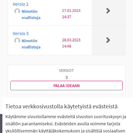
Versio 2
27.01.2023
Nimetön
14:37
osallistuja
Versio 3
28.03.2023
Nimetön
14:48
osallistuja
VERSIOT
3
PALAA IDEAAN
Tietoa verkkosivustolla käytetyistä evästeistä
Käytämme sivustollamme evästeitä sivuston suorituskyvyn ja
sisällön parantamiseksi. Evästeiden avulla voimme tarjota
yksilöllisemmän käyttäjäkokemuksen ja sisältöjä sosiaalisen
Äänestyksen pikaohjeet
Usein kysytyt kysymykset