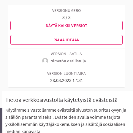
VERSIONUMERO
3 / 3
NÄYTÄ KAIKKI VERSIOT
PALAA IDEAAN
VERSION LAATIJA
Nimetön osallistuja
VERSION LUONTIAIKA
28.03.2023 17:31
Tietoa verkkosivustolla käytetyistä evästeistä
Käytämme sivustollamme evästeitä sivuston suorituskyvyn ja
sisällön parantamiseksi. Evästeiden avulla voimme tarjota
yksilöllisemmän käyttäjäkokemuksen ja sisältöjä sosiaalisen
Äänestyksen pikaohjeet
Usein kysytyt kysymykset
median kanavista.
Näin äänestät Asukasbudjetissa
Yhteystiedot